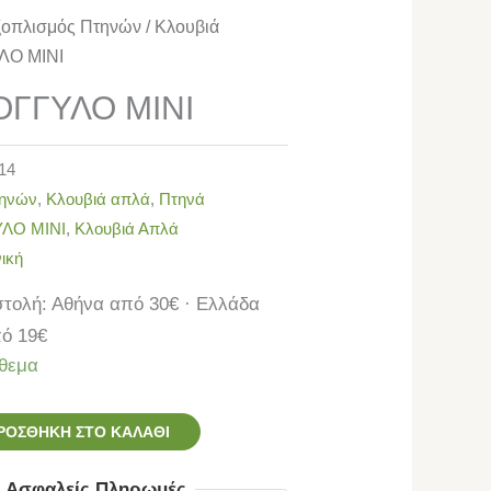
ξοπλισμός Πτηνών
/
Κλουβιά
ΛΟ ΜΙΝΙ
ΟΓΓΥΛΟ ΜΙΝΙ
14
τηνών
,
Κλουβιά απλά
,
Πτηνά
ΛΟ ΜΙΝΙ
,
Κλουβιά Απλά
ική
τολή: Αθήνα από 30€ · Ελλάδα
ό 19€
θεμα
ΡΟΣΘΉΚΗ ΣΤΟ ΚΑΛΆΘΙ
ς Ασφαλείς Πληρωμές