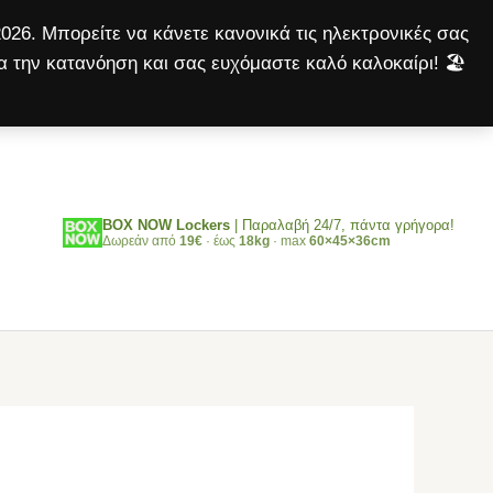
ποσότητα
026. Μπορείτε να κάνετε κανονικά τις ηλεκτρονικές σας
α την κατανόηση και σας ευχόμαστε καλό καλοκαίρι! 🏖️
Αναζήτηση
BOX NOW Lockers
| Παραλαβή 24/7, πάντα γρήγορα!
Δωρεάν από
19€
· έως
18kg
· max
60×45×36cm