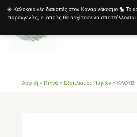
Μετάβαση
☀️ Καλοκαιρινές διακοπές στον Καναρινόκοσμο 🐤 Το κα
στο
παραγγελίες, οι οποίες θα αρχίσουν να αποστέλλονται 
περιεχόμενο
Αρχική
Πτηνά
Σκ
Αρχική
»
Πτηνά
»
Εξοπλισμός Πτηνών
»
ΚΛΟΥΒΙ