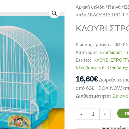
ΚΛΟΥΒΙ
Αρχική σελίδα
/
Πτηνά
/
Ε
ΣΤΡΟΓΓΥΛΟ
απλά
/ ΚΛΟΥΒΙ ΣΤΡΟΓΓΥ
ΜΙΝΙ
ΚΛΟΥΒΙ ΣΤΡ
ποσότητα
Κωδικός προϊόντος:
000012
Κατηγορίες:
Εξοπλισμός Π
Ετικέτες:
ΚΛΟΥΒΙ ΣΤΡΟΓΓΥ
Κλουβοτεχνική
,
Κλουβοτεχν
16,60
€
Δωρεάν αποσ
από 60€ · BOX NOW απ
Διαθεσιμότητα:
Σε από
Π
-
+
Εγγυημένε