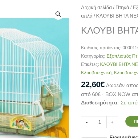
ΚΛΟΥΒΙ
Αρχική σελίδα
/
Πτηνά
/
Ε
ΒΗΤΑ
απλά
/ ΚΛΟΥΒΙ ΒΗΤΑ Ν
ΝΕΟΥ
ΚΛΟΥΒΙ ΒΗΤ
ΤΥΠΟΥ
ποσότητα
Κωδικός προϊόντος:
000011
Κατηγορίες:
Εξοπλισμός Π
Ετικέτες:
ΚΛΟΥΒΙ ΒΗΤΑ Ν
Κλουβοτεχνική
,
Κλουβοτεχν
22,60
€
Δωρεάν αποσ
από 60€ · BOX NOW απ
Διαθεσιμότητα:
Σε από
Π
-
+
Εγγυημένε