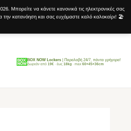
ΤΥΠΟΥ
026. Μπορείτε να κάνετε κανονικά τις ηλεκτρονικές σας
ποσότητα
α την κατανόηση και σας ευχόμαστε καλό καλοκαίρι! 🏖️
Αναζήτηση
BOX NOW Lockers
| Παραλαβή 24/7, πάντα γρήγορα!
Δωρεάν από
19€
· έως
18kg
· max
60×45×36cm