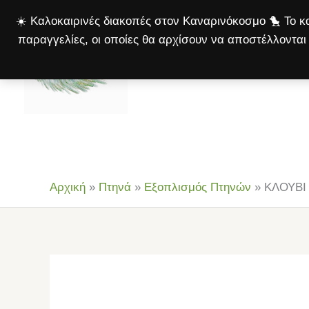
Μετάβαση
☀️ Καλοκαιρινές διακοπές στον Καναρινόκοσμο 🐤 Το κα
στο
παραγγελίες, οι οποίες θα αρχίσουν να αποστέλλονται 
περιεχόμενο
Αρχική
Πτηνά
Σκ
Αρχική
»
Πτηνά
»
Εξοπλισμός Πτηνών
»
ΚΛΟΥΒΙ