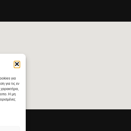
ookies για
η για τις εν
 χαρακτήρα,
τοπο. Η μη
 ορισμένες