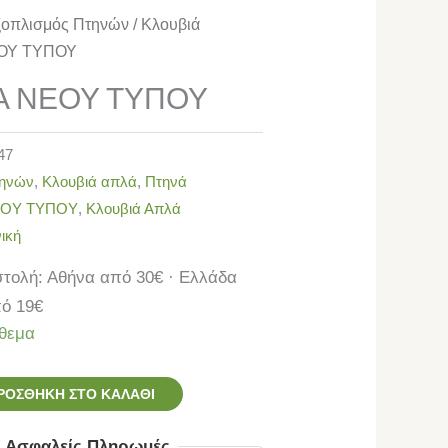
ξοπλισμός Πτηνών
/
Κλουβιά
ΕΟΥ ΤΥΠΟΥ
Α ΝΕΟΥ ΤΥΠΟΥ
47
τηνών
,
Κλουβιά απλά
,
Πτηνά
ΕΟΥ ΤΥΠΟΥ
,
Κλουβιά Απλά
ική
τολή: Αθήνα από 30€ · Ελλάδα
ό 19€
θεμα
ΡΟΣΘΉΚΗ ΣΤΟ ΚΑΛΆΘΙ
ς Ασφαλείς Πληρωμές