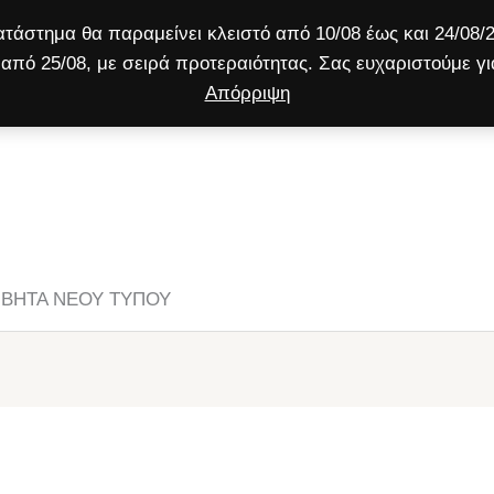
τάστημα θα παραμείνει κλειστό από 10/08 έως και 24/08/2
από 25/08, με σειρά προτεραιότητας. Σας ευχαριστούμε γι
Απόρριψη
ύλος
Γάτα
Μικρό ζώο
Προσφορές!
 ΒΗΤΑ ΝΕΟΥ ΤΥΠΟΥ