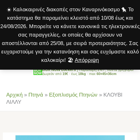
ποσότητα
Μετάβαση
☀️ Καλοκαιρινές διακοπές στον Καναρινόκοσμο 🐤 Το
στο
κατάστημα θα παραμείνει κλειστό από 10/08 έως και
περιεχόμενο
24/08/2026. Μπορείτε να κάνετε κανονικά τις ηλεκτρονικές
σας παραγγελίες, οι οποίες θα αρχίσουν να
αποστέλλονται από 25/08, με σειρά προτεραιότητας. Σας
ευχαριστούμε για την κατανόηση και σας ευχόμαστε καλό
καλοκαίρι! 🏖️
Απόρριψη
BOX NOW Lockers
| Παραλαβή 24/7, πάντα γρήγορα!
Δωρεάν από
19€
· έως
18kg
· max
60×45×36cm
Αρχική
»
Πτηνά
»
Εξοπλισμός Πτηνών
»
ΚΛΟΥΒΙ
ΛΙΛΛΥ
ΚΛΟΥΒΙ