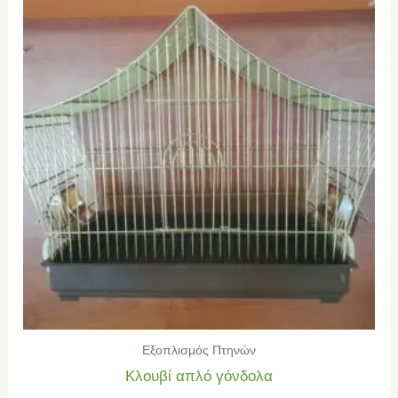
Εξοπλισμός Πτηνών
Κλουβί απλό γόνδολα