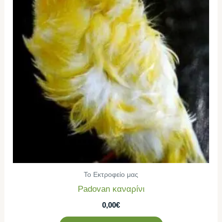
Το Εκτροφείο μας
Padovan καναρίνι
0,00
€