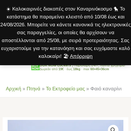
ποσότητα
Μετάβαση
☀️ Καλοκαιρινές διακοπές στον Καναρινόκοσμο 🐤 Το
στο
κατάστημα θα παραμείνει κλειστό από 10/08 έως και
περιεχόμενο
24/08/2026. Μπορείτε να κάνετε κανονικά τις ηλεκτρονικές
σας παραγγελίες, οι οποίες θα αρχίσουν να
αποστέλλονται από 25/08, με σειρά προτεραιότητας. Σας
ευχαριστούμε για την κατανόηση και σας ευχόμαστε καλό
καλοκαίρι! 🏖️
Απόρριψη
BOX NOW Lockers
| Παραλαβή 24/7, πάντα γρήγορα!
Δωρεάν από
19€
· έως
18kg
· max
60×45×36cm
Αρχική
»
Πτηνά
»
Το Εκτροφείο μας
»
Φαιό καναρίνι
Φαιό