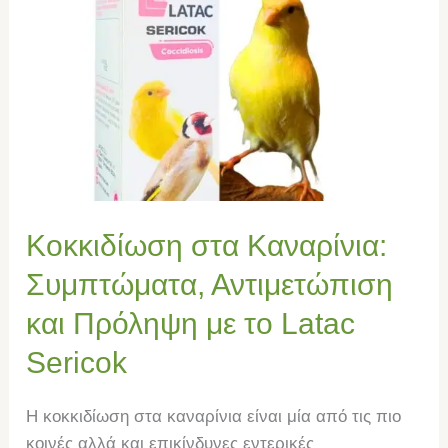
στα
Καναρίνια:
Συμπτώματα,
Αντιμετώπιση
και
Πρόληψη
με
το
Latac
Κοκκιδίωση στα Καναρίνια:
Sericok
Συμπτώματα, Αντιμετώπιση
και Πρόληψη με το Latac
Sericok
Η κοκκιδίωση στα καναρίνια είναι μία από τις πιο
κοινές αλλά και επικίνδυνες εντερικές