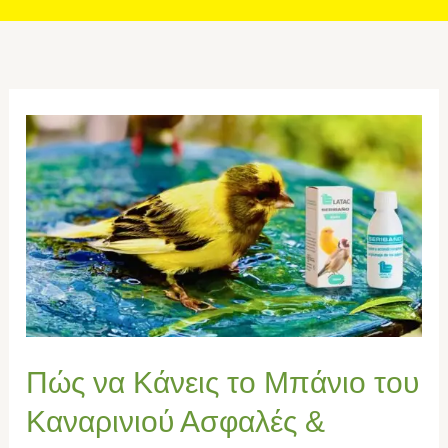
Πώς
να
Κάνεις
το
Μπάνιο
του
Καναρινιού
Ασφαλές
&
Θεραπευτικό
Πώς να Κάνεις το Μπάνιο του
–
Καναρινιού Ασφαλές &
Latac