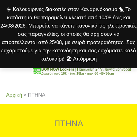
Μετάβαση
☀️ Καλοκαιρινές διακοπές στον Καναρινόκοσμο 🐤 Το
στο
κατάστημα θα παραμείνει κλειστό από 10/08 έως και
περιεχόμενο
24/08/2026. Μπορείτε να κάνετε κανονικά τις ηλεκτρονικές
σας παραγγελίες, οι οποίες θα αρχίσουν να
αποστέλλονται από 25/08, με σειρά προτεραιότητας. Σας
ευχαριστούμε για την κατανόηση και σας ευχόμαστε καλό
καλοκαίρι! 🏖️
Απόρριψη
BOX NOW Lockers
| Παραλαβή 24/7, πάντα γρήγορα!
Δωρεάν από
19€
· έως
18kg
· max
60×45×36cm
Αρχική
»
ΠΤΗΝΑ
ΠΤΗΝΑ