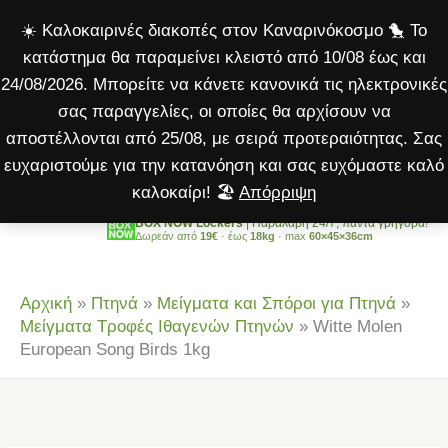
Μετάβαση
☀️ Καλοκαιρινές διακοπές στον Καναρινόκοσμο 🐤 Το
στο
κατάστημα θα παραμείνει κλειστό από 10/08 έως και
περιεχόμενο
24/08/2026. Μπορείτε να κάνετε κανονικά τις ηλεκτρονικές
σας παραγγελίες, οι οποίες θα αρχίσουν να
αποστέλλονται από 25/08, με σειρά προτεραιότητας. Σας
ευχαριστούμε για την κατανόηση και σας ευχόμαστε καλό
καλοκαίρι! 🏖️
Απόρριψη
BOX NOW Lockers
| Παραλαβή 24/7, πάντα γρήγορα!
Δωρεάν από
19€
· έως
18kg
· max
60×45×36cm
Αρχική
»
Πτηνά
»
Μείγματα και Σπόροι για Πτηνά
»
Μείγματα Τροφές Ιθαγενών Πτηνών
»
Witte Molen
European Song Birds 1kg