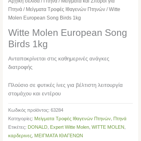
Αρχική σελίδα
/
Πτηνά
/
Μείγματα και Σπόροι για
Πτηνά
/
Μείγματα Τροφές Ιθαγενών Πτηνών
/ Witte
Molen European Song Birds 1kg
Witte Molen European Song
Birds 1kg
Ανταποκρίνεται στις καθημερινές ανάγκες
διατροφής
Πλούσιο σε φυτικές ίνες για βέλτιστη λειτουργία
στομάχου και εντέρου
Κωδικός προϊόντος:
63284
Κατηγορίες:
Μείγματα Τροφές Ιθαγενών Πτηνών
,
Πτηνά
Ετικέτες:
DONALD
,
Expert Witte Molen
,
WITTE MOLEN
,
καρδερινες
,
ΜΕΙΓΜΑΤΑ ΙΘΑΓΕΝΩΝ