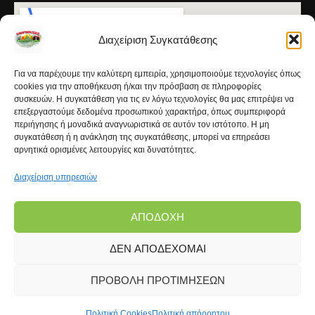
Διαχείριση Συγκατάθεσης
Για να παρέχουμε την καλύτερη εμπειρία, χρησιμοποιούμε τεχνολογίες όπως
cookies για την αποθήκευση ή/και την πρόσβαση σε πληροφορίες
συσκευών. Η συγκατάθεση για τις εν λόγω τεχνολογίες θα μας επιτρέψει να
επεξεργαστούμε δεδομένα προσωπικού χαρακτήρα, όπως συμπεριφορά
περιήγησης ή μοναδικά αναγνωριστικά σε αυτόν τον ιστότοπο. Η μη
συγκατάθεση ή η ανάκληση της συγκατάθεσης, μπορεί να επηρεάσει
αρνητικά ορισμένες λειτουργίες και δυνατότητες.
Διαχείριση υπηρεσιών
ΑΠΟΔΟΧΉ
ΔΕΝ ΑΠΟΔΈΧΟΜΑΙ
Copyright © 2026 | Kanarinokosmos.gr | Development
by
FROND Media®
ΠΡΟΒΟΛΉ ΠΡΟΤΙΜΉΣΕΩΝ
Πολιτική Cookies
Πολιτική απόρρητου