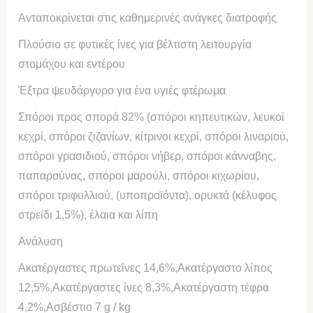
Ανταποκρίνεται στις καθημερινές ανάγκες διατροφής
Πλούσιο σε φυτικές ίνες για βέλτιστη λειτουργία
στομάχου και εντέρου
Έξτρα ψευδάργυρο για ένα υγιές φτέρωμα
Σπόροι προς σπορά 82% (σπόροι κηπευτικών, λευκοί
κεχρί, σπόροι ζιζανίων, κίτρινοι κεχρί, σπόροι λιναριού,
σπόροι γρασιδιού, σπόροι νήβερ, σπόροι κάνναβης,
παπαρούνας, σπόροι μαρούλι, σπόροι κιχωρίου,
σπόροι τριφυλλιού, (υποπροϊόντα), ορυκτά (κέλυφος
στρείδι 1,5%), έλαια και λίπη
Ανάλυση
Ακατέργαστες πρωτεΐνες 14,6%,
Ακατέργαστο λίπος
12,5%,
Ακατέργαστες ίνες 8,3%,
Ακατέργαστη τέφρα
4,2%,
Ασβέστιο 7 g / kg