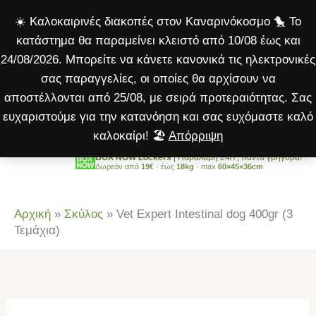
Intestinal
Μετάβαση
☀️ Καλοκαιρινές διακοπές στον Καναρινόκοσμο 🐤 Το
dog
στο
κατάστημα θα παραμείνει κλειστό από 10/08 έως και
400gr
περιεχόμενο
24/08/2026. Μπορείτε να κάνετε κανονικά τις ηλεκτρονικές
(3
σας παραγγελίες, οι οποίες θα αρχίσουν να
Τεμάχια)
αποστέλλονται από 25/08, με σειρά προτεραιότητας. Σας
ποσότητα
ευχαριστούμε για την κατανόηση και σας ευχόμαστε καλό
καλοκαίρι! 🏖️
Απόρριψη
BOX NOW Lockers
| Παραλαβή 24/7, πάντα γρήγορα!
Δωρεάν από
19€
· έως
18kg
· max
60×45×36cm
Αρχική
»
Σκύλος
»
Vet Expert Intestinal dog 400gr (3
Τεμάχια)
Vet