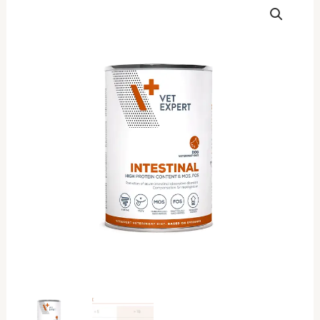
Expert
Intestinal
dog
400gr
(3
Τεμάχια)
ποσότητα