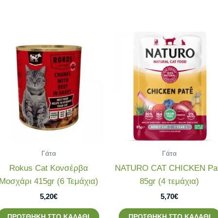
Γάτα
Γάτα
Rokus Cat Κονσέρβα
NATURO CAT CHICKEN Pa
Μοσχάρι 415gr (6 Τεμάχια)
85gr (4 τεμάχια)
5,20
€
5,70
€
ΠΡΟΣΘΉΚΗ ΣΤΟ ΚΑΛΆΘΙ
ΠΡΟΣΘΉΚΗ ΣΤΟ ΚΑΛΆΘΙ