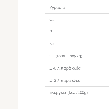
Υγρασία
Ca
P
Na
Cu (total 2 mg/kg)
Ω-6 λιπαρά οξέα
Ω-3 λιπαρά οξέα
Ενέργεια (kcal/100g)