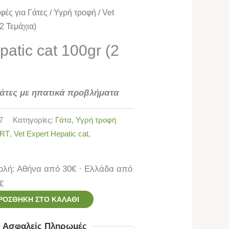
φές για Γάτες
/
Υγρή τροφή
/ Vet
2 Τεμάχια)
patic cat 100gr (2
γάτες με ηπατικά προβλήματα
7
Κατηγορίες:
Γάτα
,
Υγρή τροφή
ERT
,
Vet Expert Hepatic cat
,
λή: Αθήνα από 30€ · Ελλάδα από
€
ΡΟΣΘΉΚΗ ΣΤΟ ΚΑΛΆΘΙ
ς Ασφαλείς Πληρωμές