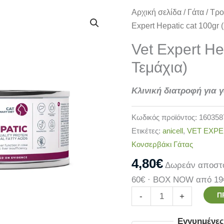
Vet
Αρχική σελίδα
/
Γάτα
/
Τρο
Expert
Expert Hepatic cat 100gr (
Hepatic
Vet Expert He
cat
Τεμάχια)
100gr
(2
Κλινική διατροφή για 
Τεμάχια)
ποσότητα
Κωδικός προϊόντος:
160358
Ετικέτες:
anicell
,
VET EXP
Κονσερβάκι Γάτας
4,80
€
Δωρεάν αποστο
60€ · BOX NOW από 19
Π
-
+
Εγγυημένε