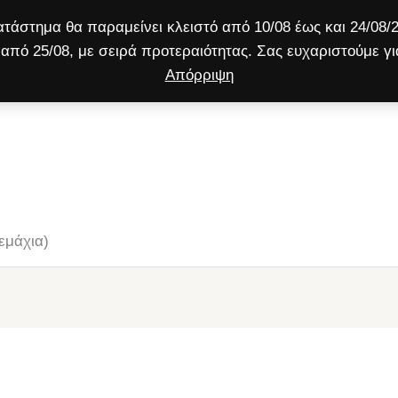
τάστημα θα παραμείνει κλειστό από 10/08 έως και 24/08/2
από 25/08, με σειρά προτεραιότητας. Σας ευχαριστούμε γι
Απόρριψη
ύλος
Γάτα
Μικρό ζώο
Προσφορές!
Τεμάχια)