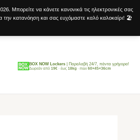
cat
026. Μπορείτε να κάνετε κανονικά τις ηλεκτρονικές σας
100gr
α την κατανόηση και σας ευχόμαστε καλό καλοκαίρι! 🏖️
(2
Αναζήτηση
Τεμάχια)
ποσότητα
BOX NOW Lockers
| Παραλαβή 24/7, πάντα γρήγορα!
Δωρεάν από
19€
· έως
18kg
· max
60×45×36cm