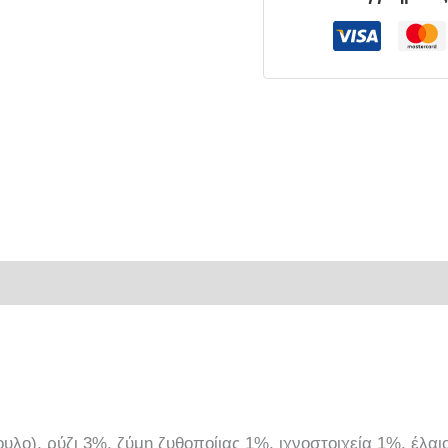
ρίες
λο), ρύζι 3%, ζύμη ζυθοποίιας 1%, ιχνοστοιχεία 1%, έλαι