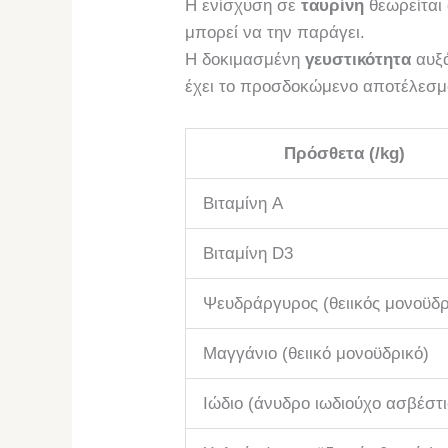
Η ενίσχυση σε
ταυρίνη
θεωρείται 
μπορεί να την παράγει.
Η δοκιμασμένη
γευστικότητα
αυξά
έχει το προσδοκώμενο αποτέλεσμ
Πρόσθετα (/kg)
Βιταμίνη A
Βιταμίνη D3
Ψευδράργυρος (θειικός μονοϋδρ
Μαγγάνιο (θειικό μονοϋδρικό)
Ιώδιο (άνυδρο ιωδιούχο ασβέστι