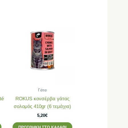
Γάτα
té
ROKUS κονσέρβα γάτας
σολομός 410gr (6 τεμάχια)
5,20
€
ΠΡΟΣΘΉΚΗ ΣΤΟ ΚΑΛΆΘΙ