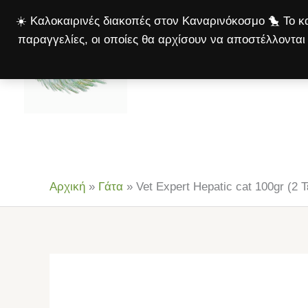
Μετάβαση
☀️ Καλοκαιρινές διακοπές στον Καναρινόκοσμο 🐤 Το κα
στο
παραγγελίες, οι οποίες θα αρχίσουν να αποστέλλονται 
περιεχόμενο
Αρχική
Πτηνά
Σκ
Αρχική
»
Γάτα
»
Vet Expert Hepatic cat 100gr (2 