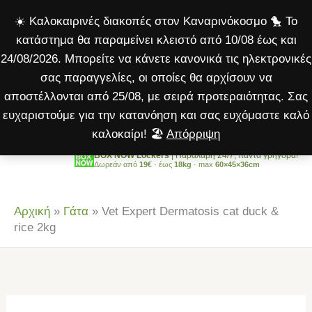
Dermatosis
Μετάβαση
☀️ Καλοκαιρινές διακοπές στον Καναρινόκοσμο 🐤 Το
cat
στο
κατάστημα θα παραμείνει κλειστό από 10/08 έως και
duck
περιεχόμενο
24/08/2026. Μπορείτε να κάνετε κανονικά τις ηλεκτρονικές
&
σας παραγγελίες, οι οποίες θα αρχίσουν να
rice
αποστέλλονται από 25/08, με σειρά προτεραιότητας. Σας
2kg
ευχαριστούμε για την κατανόηση και σας ευχόμαστε καλό
ποσότητα
καλοκαίρι! 🏖️
Απόρριψη
BOX NOW Lockers
| Παραλαβή 24/7, πάντα γρήγορα!
Δωρεάν από
19€
· έως
18kg
· max
60×45×36cm
Αρχική
»
Γάτα
»
Vet Expert Dermatosis cat duck &
rice 2kg
Vet