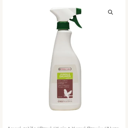
Versele-
Laga
Jungle
Shower
500ml
ποσότητα