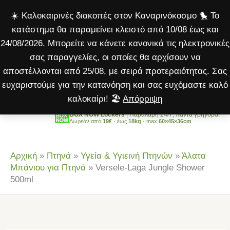
Jungle
Μετάβαση
☀️ Καλοκαιρινές διακοπές στον Καναρινόκοσμο 🐤 Το
Shower
στο
κατάστημα θα παραμείνει κλειστό από 10/08 έως και
500ml
περιεχόμενο
24/08/2026. Μπορείτε να κάνετε κανονικά τις ηλεκτρονικές
ποσότητα
σας παραγγελίες, οι οποίες θα αρχίσουν να
αποστέλλονται από 25/08, με σειρά προτεραιότητας. Σας
ευχαριστούμε για την κατανόηση και σας ευχόμαστε καλό
καλοκαίρι! 🏖️
Απόρριψη
BOX NOW Lockers
| Παραλαβή 24/7, πάντα γρήγορα!
Δωρεάν από
19€
· έως
18kg
· max
60×45×36cm
Αρχική
»
Πτηνά
»
Υγεία & Υγιεινή Πτηνών
»
Άλατα
Μπάνιου για Πτηνά
»
Versele-Laga Jungle Shower
500ml