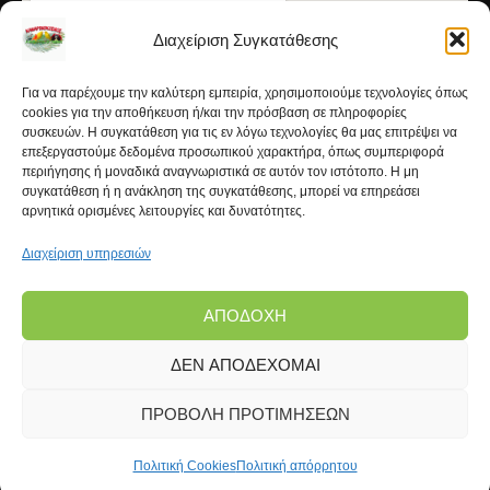
Διαχείριση Συγκατάθεσης
Για να παρέχουμε την καλύτερη εμπειρία, χρησιμοποιούμε τεχνολογίες όπως
cookies για την αποθήκευση ή/και την πρόσβαση σε πληροφορίες
συσκευών. Η συγκατάθεση για τις εν λόγω τεχνολογίες θα μας επιτρέψει να
επεξεργαστούμε δεδομένα προσωπικού χαρακτήρα, όπως συμπεριφορά
περιήγησης ή μοναδικά αναγνωριστικά σε αυτόν τον ιστότοπο. Η μη
συγκατάθεση ή η ανάκληση της συγκατάθεσης, μπορεί να επηρεάσει
αρνητικά ορισμένες λειτουργίες και δυνατότητες.
Διαχείριση υπηρεσιών
ΑΠΟΔΟΧΉ
ΔΕΝ ΑΠΟΔΈΧΟΜΑΙ
Copyright © 2026 | Kanarinokosmos.gr | Development
by
FROND Media®
ΠΡΟΒΟΛΉ ΠΡΟΤΙΜΉΣΕΩΝ
Πολιτική Cookies
Πολιτική απόρρητου