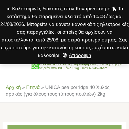
porridge
Μετάβαση
☀️ Καλοκαιρινές διακοπές στον Καναρινόκοσμο 🐤 Το
40
στο
κατάστημα θα παραμείνει κλειστό από 10/08 έως και
Χυλός
περιεχόμενο
24/08/2026. Μπορείτε να κάνετε κανονικά τις ηλεκτρονικές
αρακάς
σας παραγγελίες, οι οποίες θα αρχίσουν να
(για
αποστέλλονται από 25/08, με σειρά προτεραιότητας. Σας
όλους
ευχαριστούμε για την κατανόηση και σας ευχόμαστε καλό
τους
καλοκαίρι! 🏖️
Απόρριψη
τύπους
πουλιών)
BOX NOW Lockers
| Παραλαβή 24/7, πάντα γρήγορα!
Δωρεάν από
19€
· έως
18kg
· max
60×45×36cm
2kg
ποσότητα
Αρχική
»
Πτηνά
»
UNICA pea porridge 40 Χυλός
αρακάς (για όλους τους τύπους πουλιών) 2kg
UNICA