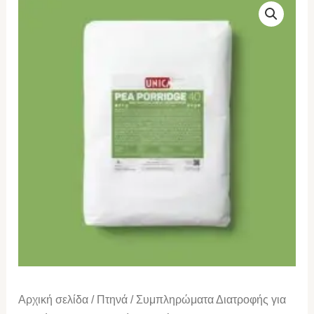
pea
porridge
40
Χυλός
αρακάς
(για
όλους
τους
τύπους
πουλιών)
2kg
ποσότητα
Αρχική σελίδα
/
Πτηνά
/
Συμπληρώματα Διατροφής για