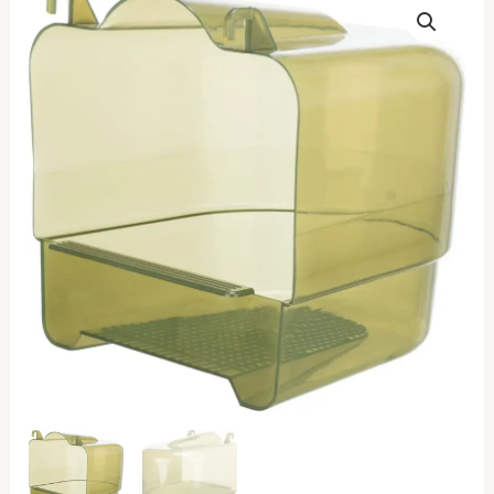
Μπανιέρα
Πουλιών
Ημικυκλικό
ποσότητα