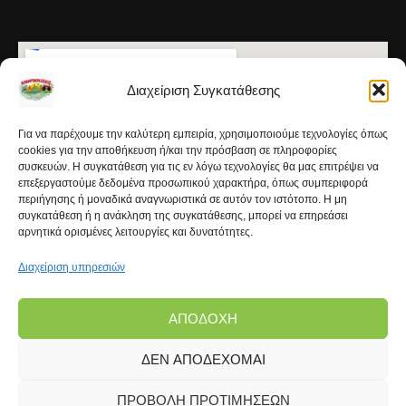
Διαχείριση Συγκατάθεσης
Για να παρέχουμε την καλύτερη εμπειρία, χρησιμοποιούμε τεχνολογίες όπως
cookies για την αποθήκευση ή/και την πρόσβαση σε πληροφορίες
συσκευών. Η συγκατάθεση για τις εν λόγω τεχνολογίες θα μας επιτρέψει να
επεξεργαστούμε δεδομένα προσωπικού χαρακτήρα, όπως συμπεριφορά
περιήγησης ή μοναδικά αναγνωριστικά σε αυτόν τον ιστότοπο. Η μη
συγκατάθεση ή η ανάκληση της συγκατάθεσης, μπορεί να επηρεάσει
αρνητικά ορισμένες λειτουργίες και δυνατότητες.
Διαχείριση υπηρεσιών
ΑΠΟΔΟΧΉ
ΔΕΝ ΑΠΟΔΈΧΟΜΑΙ
Copyright © 2026 | Kanarinokosmos.gr | Development
by
FROND Media®
ΠΡΟΒΟΛΉ ΠΡΟΤΙΜΉΣΕΩΝ