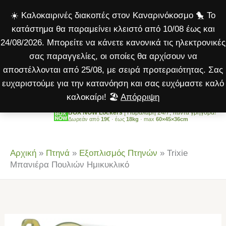
Πουλιών
Μετάβαση
☀️ Καλοκαιρινές διακοπές στον Καναρινόκοσμο 🐤 Το
Ημικυκλικό
στο
κατάστημα θα παραμείνει κλειστό από 10/08 έως και
ποσότητα
περιεχόμενο
24/08/2026. Μπορείτε να κάνετε κανονικά τις ηλεκτρονικές
σας παραγγελίες, οι οποίες θα αρχίσουν να
αποστέλλονται από 25/08, με σειρά προτεραιότητας. Σας
ευχαριστούμε για την κατανόηση και σας ευχόμαστε καλό
καλοκαίρι! 🏖️
Απόρριψη
BOX NOW Lockers
| Παραλαβή 24/7, πάντα γρήγορα!
Δωρεάν από
19€
· έως
18kg
· max
60×45×36cm
Αρχική
»
Πτηνά
»
Εξοπλισμός Πτηνών
»
Trixie
Μπανιέρα Πουλιών Ημικυκλικό
Trixie