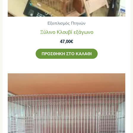
Εξοπλισμός Πτηνών
Ξύλινο Κλουβί εξάγωνο
47,00
€
ΠΡΟΣΘΉΚΗ ΣΤΟ ΚΑΛΆΘΙ