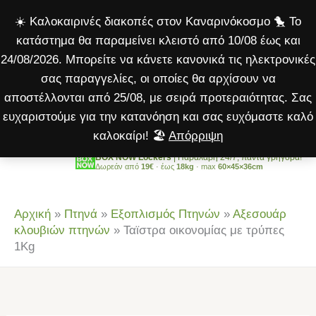
με
Μετάβαση
☀️ Καλοκαιρινές διακοπές στον Καναρινόκοσμο 🐤 Το
τρύπες
στο
κατάστημα θα παραμείνει κλειστό από 10/08 έως και
1Kg
περιεχόμενο
24/08/2026. Μπορείτε να κάνετε κανονικά τις ηλεκτρονικές
ποσότητα
σας παραγγελίες, οι οποίες θα αρχίσουν να
αποστέλλονται από 25/08, με σειρά προτεραιότητας. Σας
ευχαριστούμε για την κατανόηση και σας ευχόμαστε καλό
καλοκαίρι! 🏖️
Απόρριψη
BOX NOW Lockers
| Παραλαβή 24/7, πάντα γρήγορα!
Δωρεάν από
19€
· έως
18kg
· max
60×45×36cm
Αρχική
»
Πτηνά
»
Εξοπλισμός Πτηνών
»
Αξεσουάρ
κλουβιών πτηνών
»
Ταϊστρα οικονομίας με τρύπες
1Kg