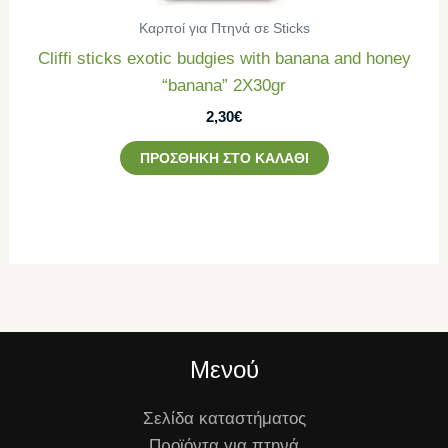
Καρποί για Πτηνά σε Sticks
Cliffi sticks exotic budgies with banana and honey
“banana” 2Χ30gr
2,30
€
ΠΡΟΣΘΉΚΗ ΣΤΟ ΚΑΛΆΘΙ
Μενού
Σελίδα καταστήματος
Προϊόντα για πτηνά