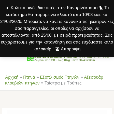
Τρύπες
Μετάβαση
☀️ Καλοκαιρινές διακοπές στον Καναρινόκοσμο 🐤 Το
ποσότητα
στο
κατάστημα θα παραμείνει κλειστό από 10/08 έως και
περιεχόμενο
24/08/2026. Μπορείτε να κάνετε κανονικά τις ηλεκτρονικές
σας παραγγελίες, οι οποίες θα αρχίσουν να
αποστέλλονται από 25/08, με σειρά προτεραιότητας. Σας
ευχαριστούμε για την κατανόηση και σας ευχόμαστε καλό
καλοκαίρι! 🏖️
Απόρριψη
BOX NOW Lockers
| Παραλαβή 24/7, πάντα γρήγορα!
Δωρεάν από
19€
· έως
18kg
· max
60×45×36cm
Αρχική
»
Πτηνά
»
Εξοπλισμός Πτηνών
»
Αξεσουάρ
κλουβιών πτηνών
»
Ταίστρα με Τρύπες
Ταίστρα