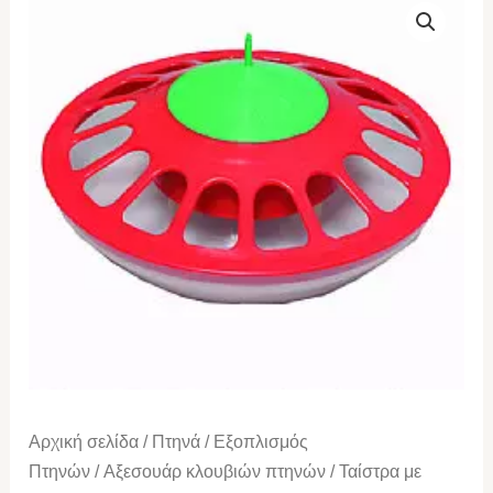
με
Τρύπες
ποσότητα
Αρχική σελίδα
/
Πτηνά
/
Εξοπλισμός
Πτηνών
/
Αξεσουάρ κλουβιών πτηνών
/ Ταίστρα με