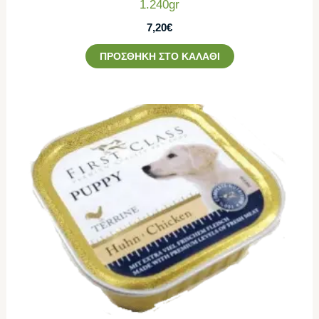
1.240gr
7,20
€
ΠΡΟΣΘΉΚΗ ΣΤΟ ΚΑΛΆΘΙ