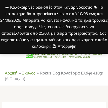
Κονσέρβα
Μετάβαση
☀️ Καλοκαιρινές διακοπές στον Καναρινόκοσμο 🐤 Το
Ελάφι
στο
κατάστημα θα παραμείνει κλειστό από 10/08 έως και
410gr
περιεχόμενο
24/08/2026. Μπορείτε να κάνετε κανονικά τις ηλεκτρονικές
(6
σας παραγγελίες, οι οποίες θα αρχίσουν να
Τεμάχια)
αποστέλλονται από 25/08, με σειρά προτεραιότητας. Σας
ποσότητα
ευχαριστούμε για την κατανόηση και σας ευχόμαστε καλό
καλοκαίρι! 🏖️
Απόρριψη
BOX NOW Lockers
| Παραλαβή 24/7, πάντα γρήγορα!
Δωρεάν από
19€
· έως
18kg
· max
60×45×36cm
Αρχική
»
Σκύλος
»
Rokus Dog Κονσέρβα Ελάφι 410gr
(6 Τεμάχια)
Rokus