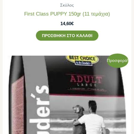
Σκύλος
First Class PUPPY 150gr (11 τεμάχια)
14,60
€
ΠΡΟΣΘΉΚΗ ΣΤΟ ΚΑΛΆΘΙ
Original
Η
Προσφορά!
price
τρέχουσα
was:
τιμή
68,00€.
είναι:
62,00€.