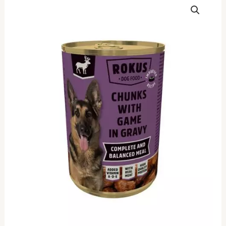
Dog
Κονσέρβα
Ελάφι
410gr
(6
Τεμάχια)
ποσότητα