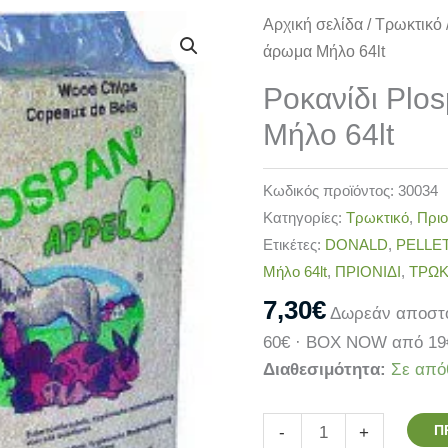
Ροκανίδι
Αρχική σελίδα
/
Τρωκτικό
Plospan
άρωμα Μήλο 64lt
με
Ροκανίδι Plo
άρωμα
Μήλο 64lt
Μήλο
64lt
ποσότητα
Κωδικός προϊόντος:
30034
Κατηγορίες:
Τρωκτικό
,
Πριο
Ετικέτες:
DONALD
,
PELLE
Μήλο 64lt
,
ΠΡΙΟΝΙΔΙ
,
ΤΡΩΚ
7,30
€
Δωρεάν αποστο
60€ · BOX NOW από 19
Διαθεσιμότητα:
Σε από
Π
-
+