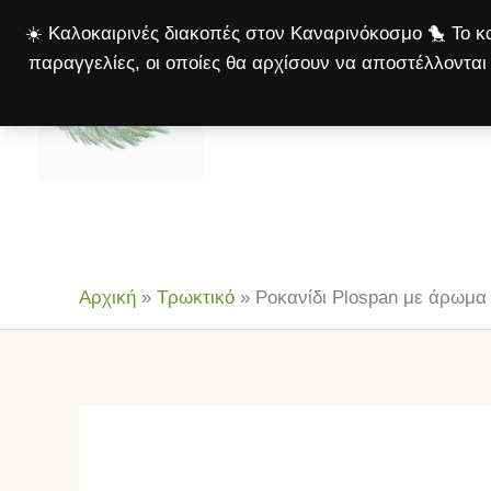
Μετάβαση
☀️ Καλοκαιρινές διακοπές στον Καναρινόκοσμο 🐤 Το κα
στο
παραγγελίες, οι οποίες θα αρχίσουν να αποστέλλονται 
περιεχόμενο
Αρχική
Πτηνά
Σκ
Αρχική
»
Τρωκτικό
»
Ροκανίδι Plospan με άρωμα 