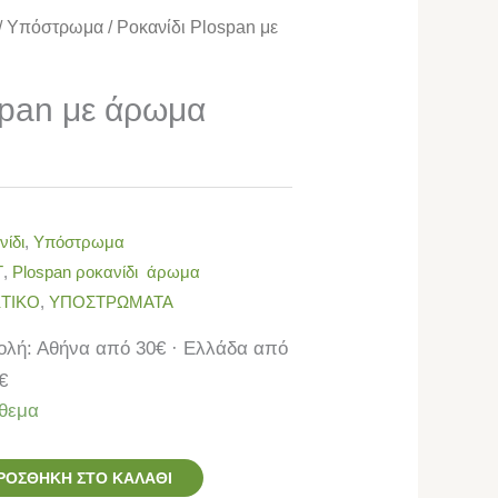
/
Υπόστρωμα
/ Ροκανίδι Plospan με
span με άρωμα
νίδι
,
Υπόστρωμα
T
,
Plospan ροκανίδι άρωμα
ΤΙΚΟ
,
ΥΠΟΣΤΡΩΜΑΤΑ
λή: Αθήνα από 30€ · Ελλάδα από
€
θεμα
ΡΟΣΘΉΚΗ ΣΤΟ ΚΑΛΆΘΙ