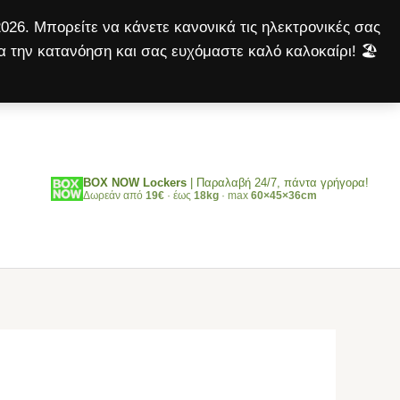
άρωμα
026. Μπορείτε να κάνετε κανονικά τις ηλεκτρονικές σας
Μήλο
α την κατανόηση και σας ευχόμαστε καλό καλοκαίρι! 🏖️
64lt
Αναζήτηση
ποσότητα
BOX NOW Lockers
| Παραλαβή 24/7, πάντα γρήγορα!
Δωρεάν από
19€
· έως
18kg
· max
60×45×36cm