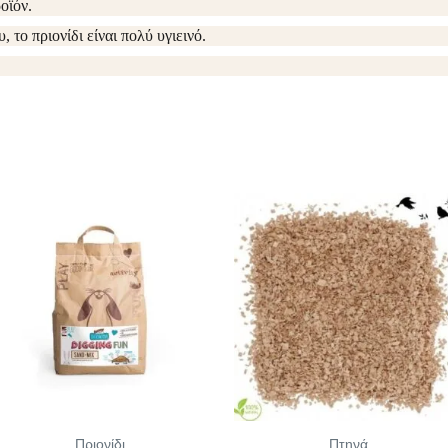
οϊόν.
το πριονίδι είναι πολύ υγιεινό.
Πριονίδι
Πτηνά