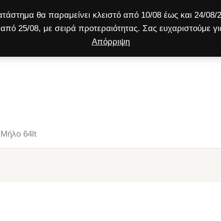
τάστημα θα παραμείνει κλειστό από 10/08 έως και 24/08/2
από 25/08, με σειρά προτεραιότητας. Σας ευχαριστούμε γι
Απόρριψη
ύλος
Γάτα
Μικρό ζώο
Προσφορές!
Μήλο 64lt