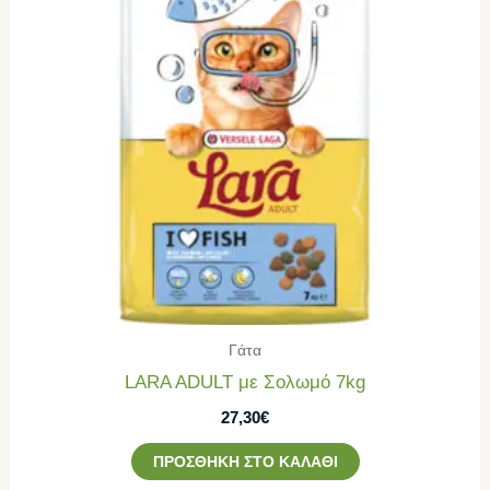
Γάτα
LARA ADULT με Σολωμό 7kg
27,30
€
ΠΡΟΣΘΉΚΗ ΣΤΟ ΚΑΛΆΘΙ