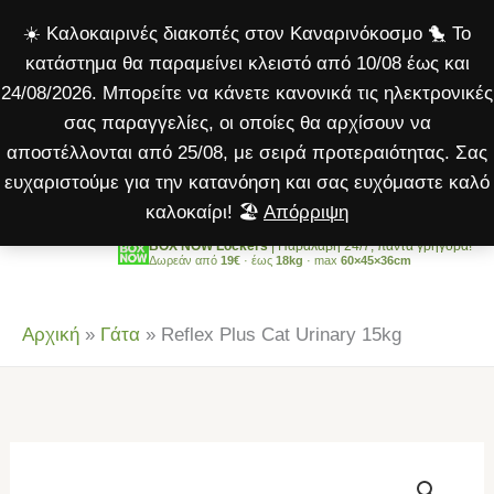
Cat
Μετάβαση
☀️ Καλοκαιρινές διακοπές στον Καναρινόκοσμο 🐤 Το
Urinary
στο
κατάστημα θα παραμείνει κλειστό από 10/08 έως και
15kg
περιεχόμενο
24/08/2026. Μπορείτε να κάνετε κανονικά τις ηλεκτρονικές
ποσότητα
σας παραγγελίες, οι οποίες θα αρχίσουν να
αποστέλλονται από 25/08, με σειρά προτεραιότητας. Σας
ευχαριστούμε για την κατανόηση και σας ευχόμαστε καλό
καλοκαίρι! 🏖️
Απόρριψη
BOX NOW Lockers
| Παραλαβή 24/7, πάντα γρήγορα!
Δωρεάν από
19€
· έως
18kg
· max
60×45×36cm
Αρχική
»
Γάτα
»
Reflex Plus Cat Urinary 15kg
Reflex