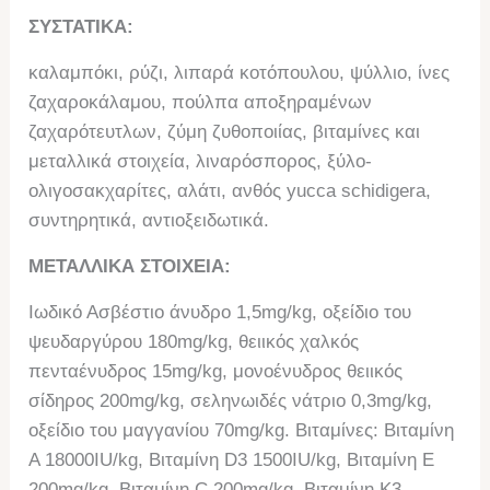
ΣΥΣΤΑΤΙΚΑ:
καλαμπόκι, ρύζι, λιπαρά κοτόπουλου, ψύλλιο, ίνες
ζαχαροκάλαμου, πούλπα αποξηραμένων
ζαχαρότευτλων, ζύμη ζυθοποιίας, βιταμίνες και
μεταλλικά στοιχεία, λιναρόσπορος, ξύλο-
ολιγοσακχαρίτες, αλάτι, ανθός yucca schidigera,
συντηρητικά, αντιοξειδωτικά.
ΜΕΤΑΛΛΙΚΑ ΣΤΟΙΧΕΙΑ:
Ιωδικό Ασβέστιο άνυδρο 1,5mg/kg, οξείδιο του
ψευδαργύρου 180mg/kg, θειικός χαλκός
πενταένυδρος 15mg/kg, μονοένυδρος θειικός
σίδηρος 200mg/kg, σεληνωιδές νάτριο 0,3mg/kg,
οξείδιο του μαγγανίου 70mg/kg. Βιταμίνες: Βιταμίνη
Α 18000IU/kg, Βιταμίνη D3 1500IU/kg, Βιταμίνη E
200mg/kg, Βιταμίνη C 200mg/kg, Βιταμίνη Κ3