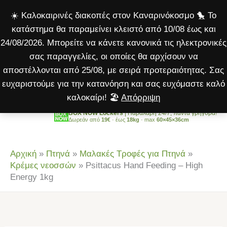
Feeding
Μετάβαση
☀️ Καλοκαιρινές διακοπές στον Καναρινόκοσμο 🐤 Το
-
στο
κατάστημα θα παραμείνει κλειστό από 10/08 έως και
High
περιεχόμενο
24/08/2026. Μπορείτε να κάνετε κανονικά τις ηλεκτρονικές
Energy
σας παραγγελίες, οι οποίες θα αρχίσουν να
1kg
αποστέλλονται από 25/08, με σειρά προτεραιότητας. Σας
ποσότητα
ευχαριστούμε για την κατανόηση και σας ευχόμαστε καλό
καλοκαίρι! 🏖️
Απόρριψη
BOX NOW Lockers
| Παραλαβή 24/7, πάντα γρήγορα!
Δωρεάν από
19€
· έως
18kg
· max
60×45×36cm
Αρχική
»
Πτηνά
»
Μαλακές Τροφές για Πτηνά
»
Κρέμες νεοσσών
»
Psittacus Hand Feeding – High
Energy 1kg