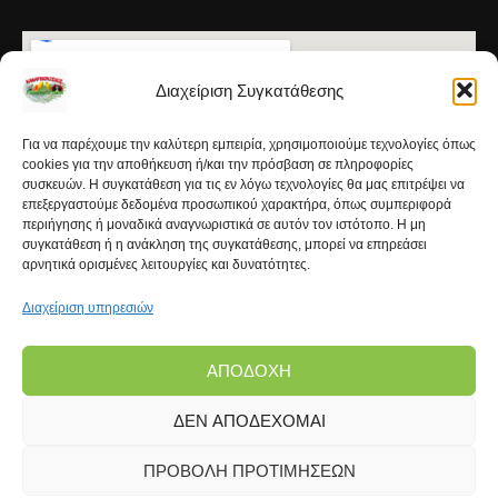
Διαχείριση Συγκατάθεσης
Για να παρέχουμε την καλύτερη εμπειρία, χρησιμοποιούμε τεχνολογίες όπως
cookies για την αποθήκευση ή/και την πρόσβαση σε πληροφορίες
συσκευών. Η συγκατάθεση για τις εν λόγω τεχνολογίες θα μας επιτρέψει να
επεξεργαστούμε δεδομένα προσωπικού χαρακτήρα, όπως συμπεριφορά
περιήγησης ή μοναδικά αναγνωριστικά σε αυτόν τον ιστότοπο. Η μη
συγκατάθεση ή η ανάκληση της συγκατάθεσης, μπορεί να επηρεάσει
αρνητικά ορισμένες λειτουργίες και δυνατότητες.
Διαχείριση υπηρεσιών
ΑΠΟΔΟΧΉ
ΔΕΝ ΑΠΟΔΈΧΟΜΑΙ
Copyright © 2026 | Kanarinokosmos.gr | Development
by
FROND Media®
ΠΡΟΒΟΛΉ ΠΡΟΤΙΜΉΣΕΩΝ