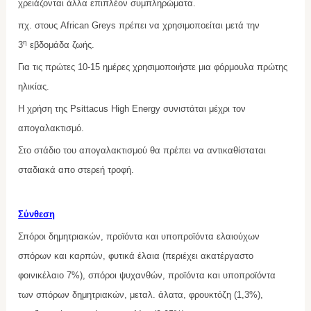
χρειάζονται άλλα επιπλέον συμπληρώματα.
πχ. στους African Greys πρέπει να χρησιμοποείται μετά την
η
3
εβδομάδα ζωής.
Για τις πρώτες 10-15 ημέρες χρησιμοποιήστε μια φόρμουλα πρώτης
ηλικίας.
Η χρήση της Psittacus High Energy συνιστάται μέχρι τον
απογαλακτισμό.
Στο στάδιο του απογαλακτισμού θα πρέπει να αντικαθίσταται
σταδιακά απο στερεή τροφή.
Σύνθεση
Σπόροι δημητριακών, προϊόντα και υποπροϊόντα ελαιούχων
σπόρων και καρπών, φυτικά έλαια (περιέχει ακατέργαστο
φοινικέλαιο 7%), σπόροι ψυχανθών, προϊόντα και υποπροϊόντα
των σπόρων δημητριακών, μεταλ. άλατα, φρουκτόζη (1,3%),