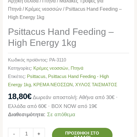
Αρχική σελίδα
/
Πτηνά
/
Μαλακές Τροφές για
Πτηνά
/
Κρέμες νεοσσών
/ Psittacus Hand Feeding –
High Energy 1kg
Psittacus Hand Feeding –
High Energy 1kg
Κωδικός προϊόντος:
PA-3110
Κατηγορίες:
Κρέμες νεοσσών
,
Πτηνά
Ετικέτες:
Psittacus
,
Psittacus Hand Feeding - High
Energy 1kg
,
ΚΡΕΜΑ ΝΕΟΣΣΩΝ
,
ΧΥΛΟΣ ΤΑΙΣΜΑΤΟΣ
18,80
€
Δωρεάν αποστολή: Αθήνα από 30€ ·
Ελλάδα από 60€ · BOX NOW από 19€
Διαθεσιμότητα:
Σε απόθεμα
ΠΡΟΣΘΉΚΗ ΣΤΟ
-
+