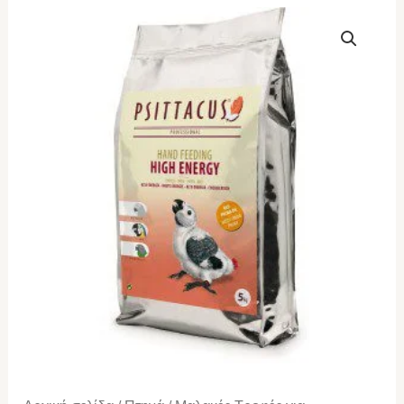
Psittacus
Hand
Feeding
-
High
Energy
1kg
ποσότητα