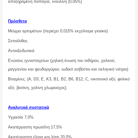
αποξηραμένη παπάγια, ινουλίνη (0,05%)
Πρόσθετα
Μείγμα αρτυμάτων (περιέχει 0,015% εκχύλισμα γιούκα)
Σεπιόλιθος
Αντιοξειδωτικά
Ενώσεις ιχνοστοιχείων (χηλική ένωση του σιδήρου, χαλκού,
μαγγανίου και ψευδαργύρου: ιωδικό ασβέστιο και σεληνικό νάτριο)
Βιταμίνες: (Α, D3, Ε, Κ3, Β1, Β2, Β6, Β12, C, νικοτινικό οξύ, φολικό
οξύ, βιοτίνη, χολίνη χλωριούχος).
Αναλυτικά συστατικά
Υγρασία 7,0%
Ακατέργαστη πρωτεΐνη 17,5%
Ακατέργαστα έλαια και λίπη 20,0%