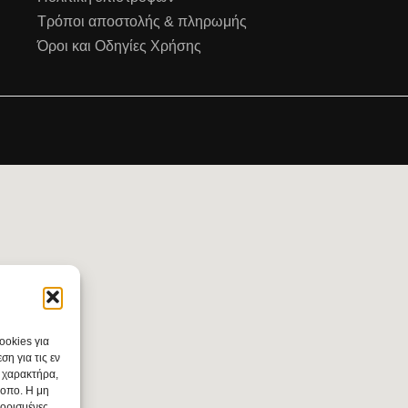
Τρόποι αποστολής & πληρωμής
Όροι και Οδηγίες Χρήσης
ookies για
η για τις εν
 χαρακτήρα,
τοπο. Η μη
 ορισμένες