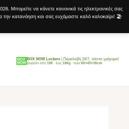
800
026. Μπορείτε να κάνετε κανονικά τις ηλεκτρονικές σας
(800ml)
α την κατανόηση και σας ευχόμαστε καλό καλοκαίρι! 🏖️
ποσότητα
Αναζήτηση
BOX NOW Lockers
| Παραλαβή 24/7, πάντα γρήγορα!
Δωρεάν από
19€
· έως
18kg
· max
60×45×36cm