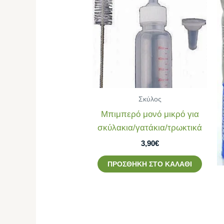
Σκύλος
Mπιμπερό μονό μικρό για
σκύλακια/γατάκια/τρωκτικά
3,90
€
ΠΡΟΣΘΉΚΗ ΣΤΟ ΚΑΛΆΘΙ