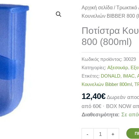
Ποτίστρα
Αρχική σελίδα
/
Τρωκτικό
Κουνελιών
Κουνελιών BIBBER 800 (
BIBBER
Ποτίστρα Κο
800
800 (800ml)
(800ml)
ποσότητα
Κωδικός προϊόντος:
30029
Κατηγορίες:
Αξεσουάρ
,
Εξο
Ετικέτες:
DONALD
,
IMAC
,
Κουνελιών Bibber 800ml
,
Τ
12,40
€
Δωρεάν αποσ
από 60€ · BOX NOW απ
Διαθεσιμότητα:
Σε από
Π
-
+