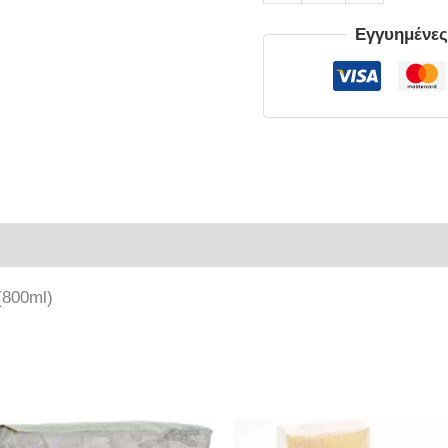
Εγγυημένε
ρίες
(800ml)