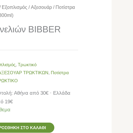
/
Εξοπλισμός
/
Αξεσουάρ
/ Ποτίστρα
800ml)
υνελιών BIBBER
πλισμός
,
Τρωκτικό
ΑΞΕΣΟΥΑΡ ΤΡΩΚΤΙΚΩΝ
,
Ποτίστρα
ΡΩΚΤΙΚΟ
τολή: Αθήνα από 30€ · Ελλάδα
ό 19€
θεμα
ΡΟΣΘΉΚΗ ΣΤΟ ΚΑΛΆΘΙ