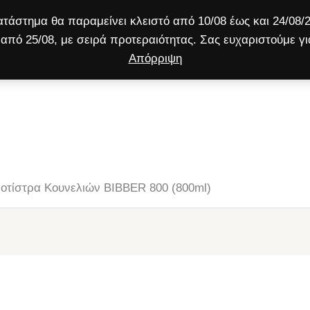
τάστημα θα παραμείνει κλειστό από 10/08 έως και 24/08/2
από 25/08, με σειρά προτεραιότητας. Σας ευχαριστούμε γι
Απόρριψη
ύλος
Γάτα
Μικρό ζώο
Προσφορές!
οτίστρα Κουνελιών BIBBER 800 (800ml)