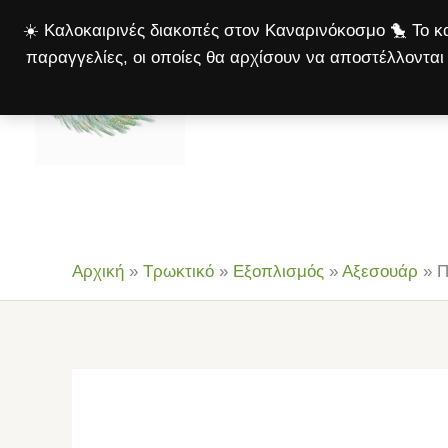
Μετάβαση
☀️ Καλοκαιρινές διακοπές στον Καναρινόκοσμο 🐤 Το κα
στο
παραγγελίες, οι οποίες θα αρχίσουν να αποστέλλονται 
περιεχόμενο
Αρχική
Πτηνά
Σκ
Αρχική
»
Τρωκτικό
»
Εξοπλισμός
»
Αξεσουάρ
»
Π