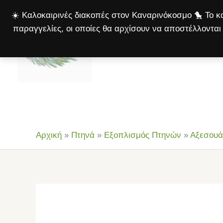
Μετάβαση
☀️ Καλοκαιρινές διακοπές στον Καναρινόκοσμο 🐤 Το κα
στο
παραγγελίες, οι οποίες θα αρχίσουν να αποστέλλονται 
περιεχόμενο
Αρχική
Πτηνά
Σκ
Αρχική
»
Πτηνά
»
Εξοπλισμός Πτηνών
»
Αξεσουά