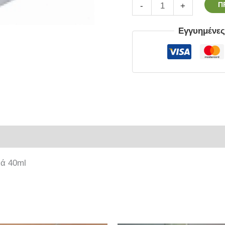
Π
-
+
Εγγυημένε
ρίες
ιά 40ml