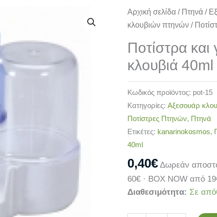
Ποτίστρα
Αρχική σελίδα
/
Πτηνά
/
Ε
και
κλουβιών πτηνών
/ Ποτίσ
για
Ποτίστρα και 
εκθεσιακά
κλουβιά 40ml
κλουβιά
40ml
ποσότητα
Κωδικός προϊόντος:
pot-15
Κατηγορίες:
Αξεσουάρ κλο
Ποτίστρες Πτηνών
,
Πτηνά
Ετικέτες:
kanarinokosmos
,
40ml
0,40
€
Δωρεάν αποστο
60€ · BOX NOW από 19
Διαθεσιμότητα:
Σε από