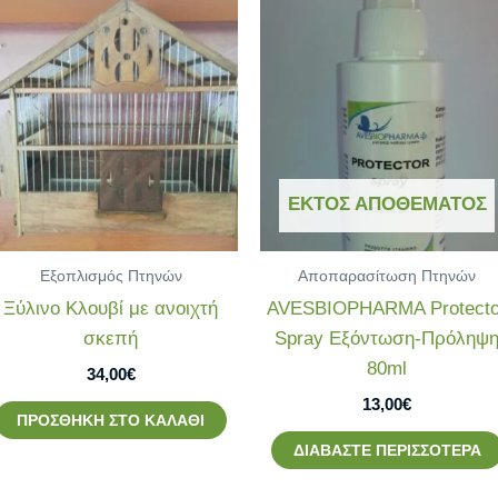
ΕΚΤΌΣ ΑΠΟΘΈΜΑΤΟΣ
Εξοπλισμός Πτηνών
Αποπαρασίτωση Πτηνών
Ξύλινο Κλουβί με ανοιχτή
AVESBIOPHARMA Protecto
σκεπή
Spray Εξόντωση-Πρόληψ
80ml
34,00
€
13,00
€
ΠΡΟΣΘΉΚΗ ΣΤΟ ΚΑΛΆΘΙ
ΔΙΑΒΆΣΤΕ ΠΕΡΙΣΣΌΤΕΡΑ