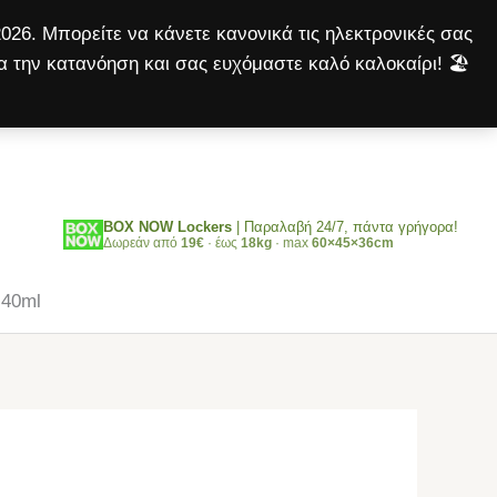
εκθεσιακά
026. Μπορείτε να κάνετε κανονικά τις ηλεκτρονικές σας
κλουβιά
α την κατανόηση και σας ευχόμαστε καλό καλοκαίρι! 🏖️
40ml
Αναζήτηση
ποσότητα
BOX NOW Lockers
| Παραλαβή 24/7, πάντα γρήγορα!
Δωρεάν από
19€
· έως
18kg
· max
60×45×36cm
 40ml