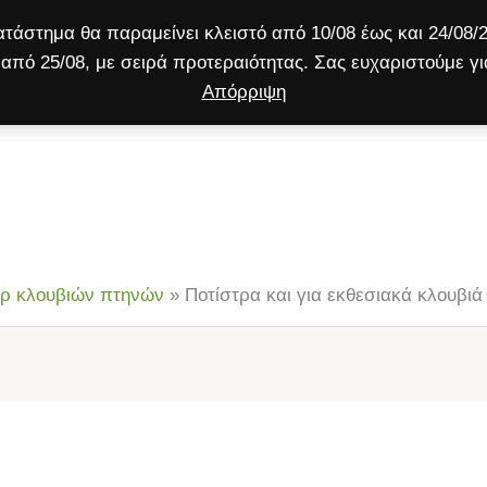
τάστημα θα παραμείνει κλειστό από 10/08 έως και 24/08/2
από 25/08, με σειρά προτεραιότητας. Σας ευχαριστούμε γι
Απόρριψη
ύλος
Γάτα
Μικρό ζώο
Προσφορές!
ρ κλουβιών πτηνών
»
Ποτίστρα και για εκθεσιακά κλουβιά