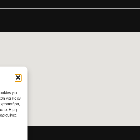
ookies για
η για τις εν
 χαρακτήρα,
τοπο. Η μη
 ορισμένες