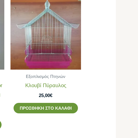
Εξοπλισμός Πτηνών
r
Κλουβί Πύραυλος
η
25,00
€
ΠΡΟΣΘΉΚΗ ΣΤΟ ΚΑΛΆΘΙ