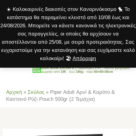
Αρνί
Μετάβαση
☀️ Καλοκαιρινές διακοπές στον Καναρινόκοσμο 🐤 Το
&
στο
κατάστημα θα παραμείνει κλειστό από 10/08 έως και
Καρότο
περιεχόμενο
24/08/2026. Μπορείτε να κάνετε κανονικά τις ηλεκτρονικές
&
σας παραγγελίες, οι οποίες θα αρχίσουν να
Καστανό
αποστέλλονται από 25/08, με σειρά προτεραιότητας. Σας
Ρύζι
ευχαριστούμε για την κατανόηση και σας ευχόμαστε καλό
Pouch
καλοκαίρι! 🏖️
Απόρριψη
500gr
(2
BOX NOW Lockers
| Παραλαβή 24/7, πάντα γρήγορα!
Δωρεάν από
19€
· έως
18kg
· max
60×45×36cm
Τεμάχια)
ποσότητα
Αρχική
»
Σκύλος
»
Piper Adult Αρνί & Καρότο &
Καστανό Ρύζι Pouch 500gr (2 Τεμάχια)
Piper