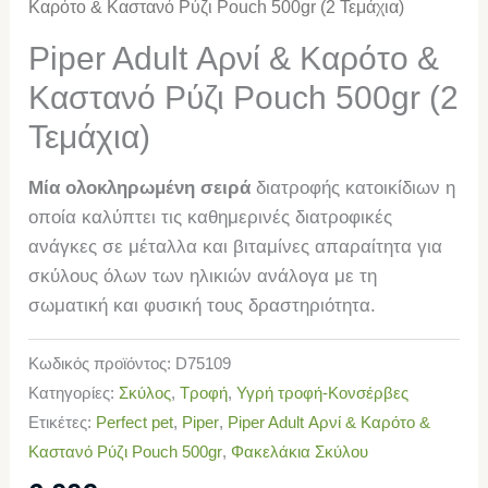
Καρότο & Καστανό Ρύζι Pouch 500gr (2 Τεμάχια)
Piper Adult Αρνί & Καρότο &
Καστανό Ρύζι Pouch 500gr (2
Τεμάχια)
Mία ολοκληρωμένη σειρά
διατροφής κατοικίδιων η
οποία καλύπτει τις καθημερινές διατροφικές
ανάγκες σε μέταλλα και βιταμίνες απαραίτητα για
σκύλους όλων των ηλικιών ανάλογα με τη
σωματική και φυσική τους δραστηριότητα.
Κωδικός προϊόντος:
D75109
Κατηγορίες:
Σκύλος
,
Τροφή
,
Υγρή τροφή-Κονσέρβες
Ετικέτες:
Perfect pet
,
Piper
,
Piper Adult Αρνί & Καρότο &
Καστανό Ρύζι Pouch 500gr
,
Φακελάκια Σκύλου