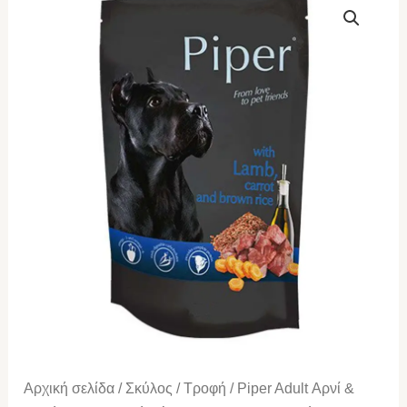
Adult
Αρνί
&
Καρότο
&
Καστανό
Ρύζι
Pouch
500gr
(2
Τεμάχια)
ποσότητα
Αρχική σελίδα
/
Σκύλος
/
Τροφή
/ Piper Adult Αρνί &