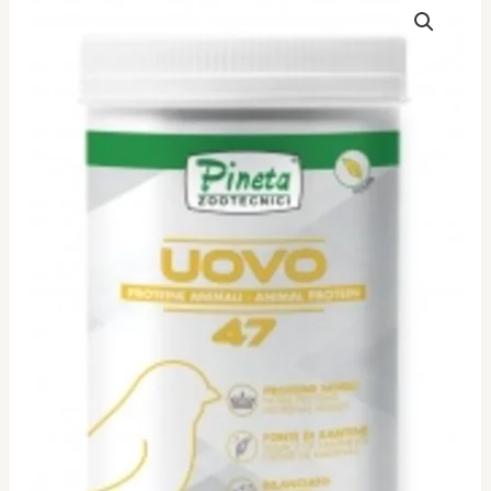
Πρωτεϊνη
UOVO
47%
500gr
ποσότητα