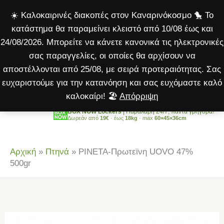
UOVO
Μετάβαση
☀️ Καλοκαιρινές διακοπές στον Καναρινόκοσμο 🐤 Το
47%
στο
κατάστημα θα παραμείνει κλειστό από 10/08 έως και
500gr
περιεχόμενο
24/08/2026. Μπορείτε να κάνετε κανονικά τις ηλεκτρονικές
ποσότητα
σας παραγγελίες, οι οποίες θα αρχίσουν να
αποστέλλονται από 25/08, με σειρά προτεραιότητας. Σας
ευχαριστούμε για την κατανόηση και σας ευχόμαστε καλό
καλοκαίρι! 🏖️
Απόρριψη
BOX NOW Lockers
| Παραλαβή 24/7, πάντα γρήγορα!
Δωρεάν από
19€
· έως
18kg
· max
60×45×36cm
Αρχική
»
Πτηνά
»
PINETA-Πρωτεϊνη UOVO 47%
500gr
PINETA-