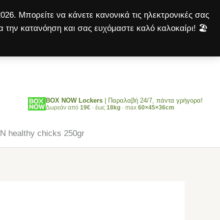
healthy
026. Μπορείτε να κάνετε κανονικά τις ηλεκτρονικές σας
chicks
α την κατανόηση και σας ευχόμαστε καλό καλοκαίρι! 🏖️
250gr
Αναζήτηση
ποσότητα
BOX NOW Lockers
| Παραλαβή 24/7, πάντα γρήγορα!
Δωρεάν από
19€
· έως
18kg
· max
60×45×36cm
 healthy chicks 250gr