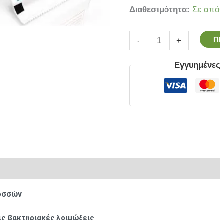
Διαθεσιμότητα:
Σε από
Π
-
+
Εγγυημένε
ρίες
εοσσών
ις βακτηριακές λοιμώξεις