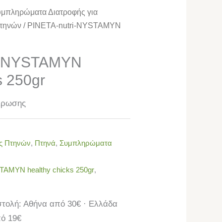
μπληρώματα Διατροφής για
τηνών
/ PINETA-nutri-NYSTAMYN
i-NYSTAMYN
s 250gr
κρωσης
ς Πτηνών
,
Πτηνά
,
Συμπληρώματα
TAMYN healthy chicks 250gr
,
τολή: Αθήνα από 30€ · Ελλάδα
ό 19€