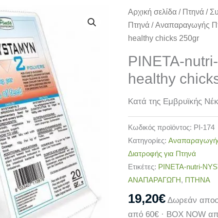
PINETA-
Αρχική σελίδα
/
Πτηνά
/
Συ
nutri-
Πτηνά
/
Αναπαραγωγής Π
NYSTAMYN
healthy chicks 250gr
healthy
PINETA-nutr
chicks
healthy chick
250gr
ποσότητα
Κατά της Εμβρυϊκής Νέ
Κωδικός προϊόντος:
PI-174
Κατηγορίες:
Αναπαραγωγή
Διατροφής για Πτηνά
Ετικέτες:
PINETA-nutri-NYS
ΑΝΑΠΑΡΑΓΩΓΗ
,
ΠΤΗΝΑ
19,20
€
Δωρεάν αποσ
από 60€ · BOX NOW απ