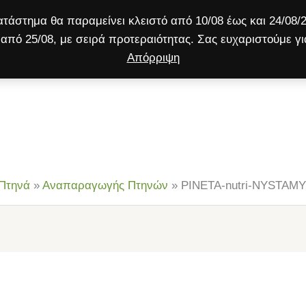
τάστημα θα παραμείνει κλειστό από 10/08 έως και 24/08/2
από 25/08, με σειρά προτεραιότητας. Σας ευχαριστούμε γι
Απόρριψη
ύλος
Γάτα
Μικρό ζώο
Προσφορές!
Πτηνά
»
Αναπαραγωγής Πτηνών
»
PINETA-nutri-NYSTAMYN