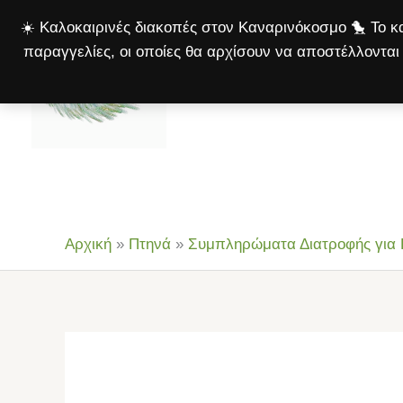
Μετάβαση
☀️ Καλοκαιρινές διακοπές στον Καναρινόκοσμο 🐤 Το κα
στο
παραγγελίες, οι οποίες θα αρχίσουν να αποστέλλονται 
περιεχόμενο
Αρχική
Πτηνά
Σκ
Αρχική
»
Πτηνά
»
Συμπληρώματα Διατροφής για 