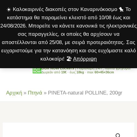
POLLINE,
Μετάβαση
☀️ Καλοκαιρινές διακοπές στον Καναρινόκοσμο 🐤 Το
200gr
στο
κατάστημα θα παραμείνει κλειστό από 10/08 έως και
ποσότητα
περιεχόμενο
24/08/2026. Μπορείτε να κάνετε κανονικά τις ηλεκτρονικές
σας παραγγελίες, οι οποίες θα αρχίσουν να
αποστέλλονται από 25/08, με σειρά προτεραιότητας. Σας
ευχαριστούμε για την κατανόηση και σας ευχόμαστε καλό
καλοκαίρι! 🏖️
Απόρριψη
BOX NOW Lockers
| Παραλαβή 24/7, πάντα γρήγορα!
Δωρεάν από
19€
· έως
18kg
· max
60×45×36cm
Αρχική
»
Πτηνά
»
PINETA-natural POLLINE, 200gr
PINETA-