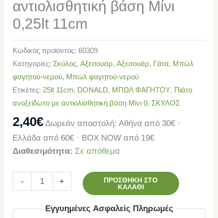
αντιολισθητική βάση Μίνι
0,25lt 11cm
Κωδικός προϊόντος:
60309
Κατηγορίες:
Σκύλος
,
Αξεσουάρ
,
Αξεσουάρ
,
Γάτα
,
Μπώλ
φαγητού-νερού
,
Μπώλ φαγητού-νερού
Ετικέτες:
25lt 11cm
,
DONALD
,
ΜΠΩΛ ΦΑΓΗΤΟΥ
,
Πιάτο
ανοξείδωτο με αντιολισθητική βάση Μίνι 0
,
ΣΚΥΛΟΣ
2,40
€
Δωρεάν αποστολή: Αθήνα από 30€ ·
Ελλάδα από 60€ · BOX NOW από 19€
Διαθεσιμότητα:
Σε απόθεμα
ΠΡΟΣΘΉΚΗ ΣΤΟ
-
+
ΚΑΛΆΘΙ
Εγγυημένες Ασφαλείς Πληρωμές