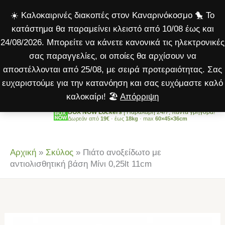
με
Μετάβαση
☀️ Καλοκαιρινές διακοπές στον Καναρινόκοσμο 🐤 Το
αντιολισθητική
στο
κατάστημα θα παραμείνει κλειστό από 10/08 έως και
βάση
περιεχόμενο
24/08/2026. Μπορείτε να κάνετε κανονικά τις ηλεκτρονικές
Μίνι
σας παραγγελίες, οι οποίες θα αρχίσουν να
0,25lt
αποστέλλονται από 25/08, με σειρά προτεραιότητας. Σας
11cm
ευχαριστούμε για την κατανόηση και σας ευχόμαστε καλό
ποσότητα
καλοκαίρι! 🏖️
Απόρριψη
BOX NOW Lockers
| Παραλαβή 24/7, πάντα γρήγορα!
Δωρεάν από
19€
· έως
18kg
· max
60×45×36cm
Αρχική
»
Σκύλος
»
Πιάτο ανοξείδωτο με
αντιολισθητική βάση Μίνι 0,25lt 11cm
Πιάτο