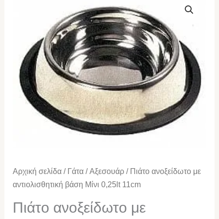
ανοξείδωτο
με
αντιολισθητική
βάση
Μίνι
0,25lt
11cm
ποσότητα
Αρχική σελίδα
/
Γάτα
/
Αξεσουάρ
/ Πιάτο ανοξείδωτο με
αντιολισθητική βάση Μίνι 0,25lt 11cm
Πιάτο ανοξείδωτο με