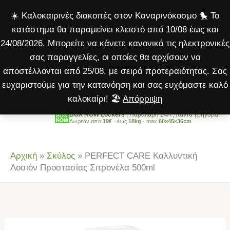
Καλλυντική
Μετάβαση
☀️ Καλοκαιρινές διακοπές στον Καναρινόκοσμο 🐤 Το
Λοσιόν
στο
κατάστημα θα παραμείνει κλειστό από 10/08 έως και
Προστασίας
περιεχόμενο
24/08/2026. Μπορείτε να κάνετε κανονικά τις ηλεκτρονικές
Σιτρονέλα
σας παραγγελίες, οι οποίες θα αρχίσουν να
500ml
αποστέλλονται από 25/08, με σειρά προτεραιότητας. Σας
ποσότητα
ευχαριστούμε για την κατανόηση και σας ευχόμαστε καλό
καλοκαίρι! 🏖️
Απόρριψη
BOX NOW Lockers
| Παραλαβή 24/7, πάντα γρήγορα!
Δωρεάν από
19€
· έως
18kg
· max
60×45×36cm
Αρχική
»
Σκύλος
»
PERFECT CARE Καλλυντική
Λοσιόν Προστασίας Σιτρονέλα 500ml
PERFECT