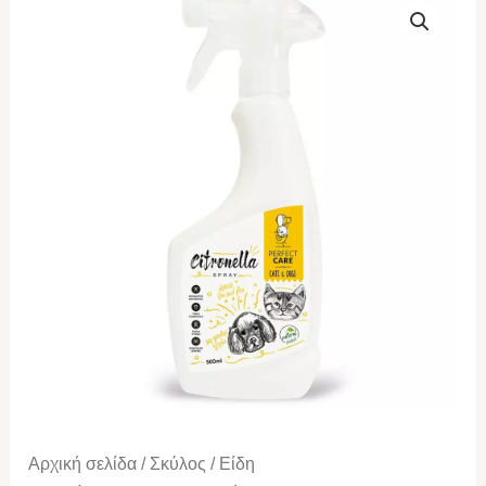
CARE
Καλλυντική
Λοσιόν
Προστασίας
Σιτρονέλα
500ml
ποσότητα
Αρχική σελίδα
/
Σκύλος
/
Είδη