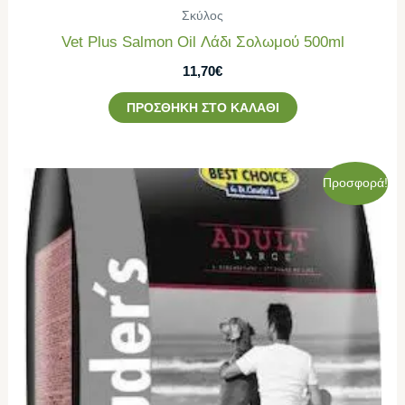
Σκύλος
Vet Plus Salmon Oil Λάδι Σολωμού 500ml
11,70
€
ΠΡΟΣΘΉΚΗ ΣΤΟ ΚΑΛΆΘΙ
Original
Η
Προσφορά!
price
τρέχουσα
was:
τιμή
68,00€.
είναι:
62,00€.