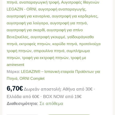
πτηνά
,
αναπαραγωγική τροφή
,
Αυγοτροφές Ιθαγενών
LEGAZIN - ORNI
,
αυγοτροφή αναπαραγωγής
,
αυγοτροφή για καναρίνια
,
αυγοτροφή για καρδερίνες
,
αυγοτροφή για λούγαρα
,
αυγοτροφή για πτηνά
,
αυγοτροφή για σκαρθί
,
αυγοτροφή για σπίνο
Βενεζουέλας
,
αυγοτροφή γκουρμέ
,
γαϊδουράγκαθο
πτηνά
,
εκτροφείς πτηνών
,
καρύδα πτηνά
,
προτεϊνούχα
τροφή πτηνών
,
σπιρουλίνα πτηνά
,
συμπλήρωμα
πτηνών
,
τροφή για εκτροφή πτηνών
,
τροφή με
aminesent
Μάρκα:
LEGAZIN® – Ισπανική εταιρεία Προϊόντων για
Πτηνά
,
ORNI Complet
6,70
€
Δωρεάν αποστολή: Αθήνα από 30€ ·
Ελλάδα από 60€ · BOX NOW από 19€
Διαθεσιμότητα:
Σε απόθεμα