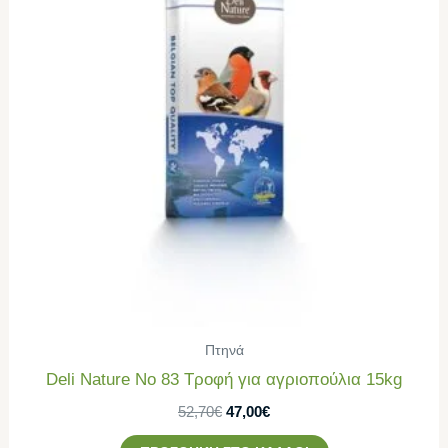
47,00€.
Πτηνά
Deli Nature Νο 83 Τροφή για αγριοπούλια 15kg
52,70
€
47,00
€