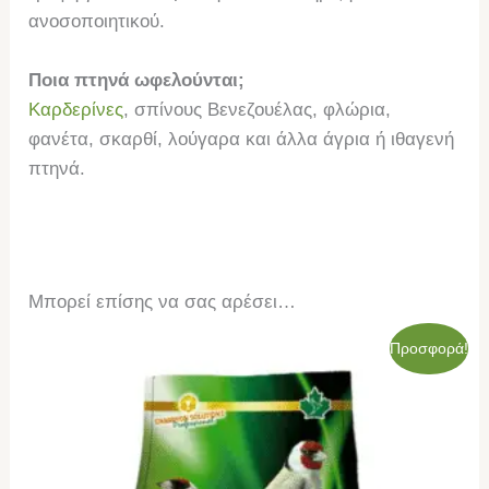
ανοσοποιητικού.
Ποια πτηνά ωφελούνται;
Καρδερίνες
, σπίνους Βενεζουέλας, φλώρια,
φανέτα, σκαρθί, λούγαρα και άλλα άγρια ή ιθαγενή
πτηνά.
Μπορεί επίσης να σας αρέσει…
Original
Η
Προσφορά!
price
τρέχουσα
was:
τιμή
89,50€.
είναι:
83,00€.