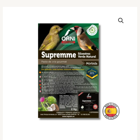
ποσότητα
ORNI
Complet
Legazin
Supremme
Silvestres
Verde
Natural
(Χύμα)
1kg
–
Πάστα
Αυγοτροφή
με
Aminesent,
Μπιζέλι,