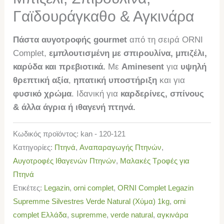
Γαϊδουράγκαθο & Αγκινάρα
Πάστα αυγοτροφής
gourmet
από τη σειρά ORNI
Complet,
εμπλουτισμένη με σπιρουλίνα, μπιζέλι,
καρύδα και πρεβιοτικά.
Με
Aminesent
για
υψηλή
θρεπτική αξία
,
ηπατική υποστήριξη
και για
φυσικό χρώμα
. Ιδανική για
καρδερίνες, σπίνους
& άλλα άγρια ή ιθαγενή πτηνά.
Κωδικός προϊόντος:
kan - 120-121
Κατηγορίες:
Πτηνά
,
Αναπαραγωγής Πτηνών
,
Αυγοτροφές Ιθαγενών Πτηνών
,
Μαλακές Τροφές για
Πτηνά
Ετικέτες:
Legazin
,
orni complet
,
ORNI Complet Legazin
Supremme Silvestres Verde Natural (Χύμα) 1kg
,
orni
complet Ελλάδα
,
supremme
,
verde natural
,
αγκινάρα