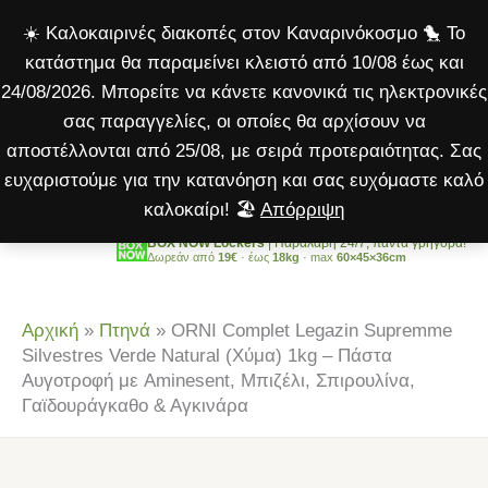
Legazin
Μετάβαση
☀️ Καλοκαιρινές διακοπές στον Καναρινόκοσμο 🐤 Το
Supremme
στο
κατάστημα θα παραμείνει κλειστό από 10/08 έως και
Silvestres
περιεχόμενο
24/08/2026. Μπορείτε να κάνετε κανονικά τις ηλεκτρονικές
Verde
σας παραγγελίες, οι οποίες θα αρχίσουν να
Natural
αποστέλλονται από 25/08, με σειρά προτεραιότητας. Σας
(Χύμα)
ευχαριστούμε για την κατανόηση και σας ευχόμαστε καλό
1kg
καλοκαίρι! 🏖️
Απόρριψη
–
Πάστα
BOX NOW Lockers
| Παραλαβή 24/7, πάντα γρήγορα!
Δωρεάν από
19€
· έως
18kg
· max
60×45×36cm
Αυγοτροφή
με
Αρχική
»
Πτηνά
»
ORNI Complet Legazin Supremme
Aminesent,
Silvestres Verde Natural (Χύμα) 1kg – Πάστα
Μπιζέλι,
Αυγοτροφή με Aminesent, Μπιζέλι, Σπιρουλίνα,
Σπιρουλίνα,
Γαϊδουράγκαθο & Αγκινάρα
Γαϊδουράγκαθο
&
Αγκινάρα