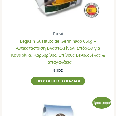
Πτηνά
Legazin Sustituto de Germinado 650g –
Αντικατάσταση Βλαστωμένων Σπόρων για
Καναρίνια, Καρδερίνες, Σπίνους Βενεζουέλας &
Παπαγαλάκια
9,80
€
ΠΡΟΣΘΉΚΗ ΣΤΟ ΚΑΛΆΘΙ
Original
Η
Προσφορά!
price
τρέχουσα
was:
τιμή
52,70€.
είναι: