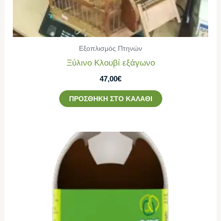
Εξοπλισμός Πτηνών
Ξύλινο Κλουβί εξάγωνο
47,00
€
ΠΡΟΣΘΉΚΗ ΣΤΟ ΚΑΛΆΘΙ