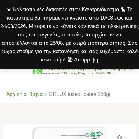
patee
Μετάβαση
☀️ Καλοκαιρινές διακοπές στον Καναρινόκοσμο 🐤 Το
250gr
στο
κατάστημα θα παραμείνει κλειστό από 10/08 έως και
ποσότητα
περιεχόμενο
24/08/2026. Μπορείτε να κάνετε κανονικά τις ηλεκτρονικές
σας παραγγελίες, οι οποίες θα αρχίσουν να
αποστέλλονται από 25/08, με σειρά προτεραιότητας. Σας
ευχαριστούμε για την κατανόηση και σας ευχόμαστε καλό
καλοκαίρι! 🏖️
Απόρριψη
BOX NOW Lockers
| Παραλαβή 24/7, πάντα γρήγορα!
Δωρεάν από
19€
· έως
18kg
· max
60×45×36cm
Αρχική
»
Πτηνά
»
ORLUX insect patee 250gr
ORLUX