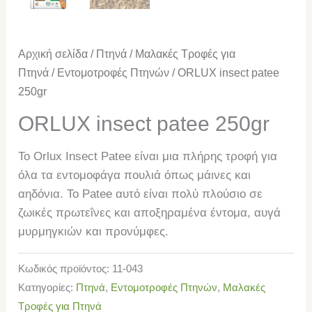
Αρχική σελίδα
/
Πτηνά
/
Μαλακές Τροφές για
Πτηνά
/
Εντομοτροφές Πτηνών
/ ORLUX insect patee
250gr
ORLUX insect patee 250gr
To Orlux Insect Patee είναι μια πλήρης τροφή για
όλα τα εντομοφάγα πουλιά όπως μάινες και
αηδόνια. Το Patee αυτό είναι πολύ πλούσιο σε
ζωικές πρωτεΐνες και αποξηραμένα έντομα, αυγά
μυρμηγκιών και προνύμφες.
Κωδικός προϊόντος:
11-043
Κατηγορίες:
Πτηνά
,
Εντομοτροφές Πτηνών
,
Μαλακές
Τροφές για Πτηνά