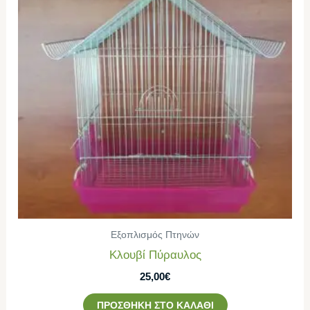
Εξοπλισμός Πτηνών
Κλουβί Πύραυλος
25,00
€
ΠΡΟΣΘΉΚΗ ΣΤΟ ΚΑΛΆΘΙ