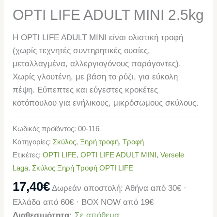
OPTI LIFE ADULT MINI 2.5kg
H OPTI LIFE ADULT MINI είναι ολιστική τροφή
(χωρίς τεχνητές συντηρητικές ουσίες,
μεταλλαγμένα, αλλεργιογόνους παράγοντες).
Χωρίς γλουτένη, με βάση το ρύζι, για εύκολη
πέψη. Εύπεπτες και εύγεστες κροκέτες
κοτόπουλου για ενήλικους, μικρόσωμους σκύλους.
Κωδικός προϊόντος:
00-116
Κατηγορίες:
Σκύλος
,
Ξηρή τροφή
,
Τροφή
Ετικέτες:
OPTI LIFE
,
OPTI LIFE ADULT MINI
,
Versele
Laga
,
Σκύλος Ξηρή Τροφή OPTI LIFE
17,40
€
Δωρεάν αποστολή: Αθήνα από 30€ ·
Ελλάδα από 60€ · BOX NOW από 19€
Διαθεσιμότητα:
Σε απόθεμα