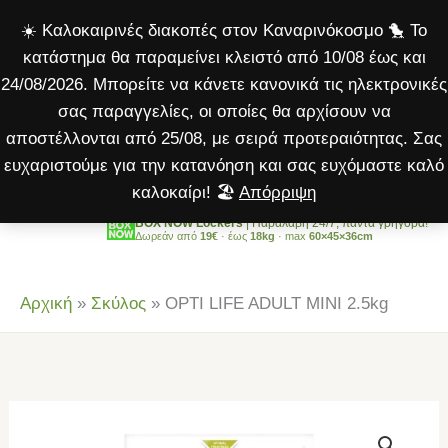
ADULT
Μετάβαση
☀️ Καλοκαιρινές διακοπές στον Καναρινόκοσμο 🐤 Το
MINI
στο
κατάστημα θα παραμείνει κλειστό από 10/08 έως και
2.5kg
περιεχόμενο
24/08/2026. Μπορείτε να κάνετε κανονικά τις ηλεκτρονικές
ποσότητα
σας παραγγελίες, οι οποίες θα αρχίσουν να
αποστέλλονται από 25/08, με σειρά προτεραιότητας. Σας
ευχαριστούμε για την κατανόηση και σας ευχόμαστε καλό
καλοκαίρι! 🏖️
Απόρριψη
BOX NOW Lockers
| Παραλαβή 24/7, πάντα γρήγορα!
Δωρεάν από
19€
· έως
18kg
· max
60×45×36cm
Αρχική
»
Σκύλος
»
OPTI LIFE ADULT MINI 2.5kg
OPTI