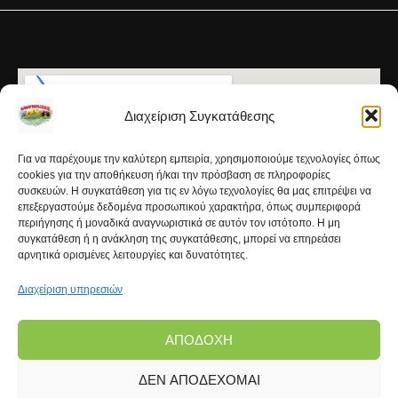
Διαχείριση Συγκατάθεσης
Για να παρέχουμε την καλύτερη εμπειρία, χρησιμοποιούμε τεχνολογίες όπως
cookies για την αποθήκευση ή/και την πρόσβαση σε πληροφορίες
συσκευών. Η συγκατάθεση για τις εν λόγω τεχνολογίες θα μας επιτρέψει να
επεξεργαστούμε δεδομένα προσωπικού χαρακτήρα, όπως συμπεριφορά
περιήγησης ή μοναδικά αναγνωριστικά σε αυτόν τον ιστότοπο. Η μη
συγκατάθεση ή η ανάκληση της συγκατάθεσης, μπορεί να επηρεάσει
αρνητικά ορισμένες λειτουργίες και δυνατότητες.
Διαχείριση υπηρεσιών
ΑΠΟΔΟΧΉ
ΔΕΝ ΑΠΟΔΈΧΟΜΑΙ
Copyright © 2026 | Kanarinokosmos.gr | Development