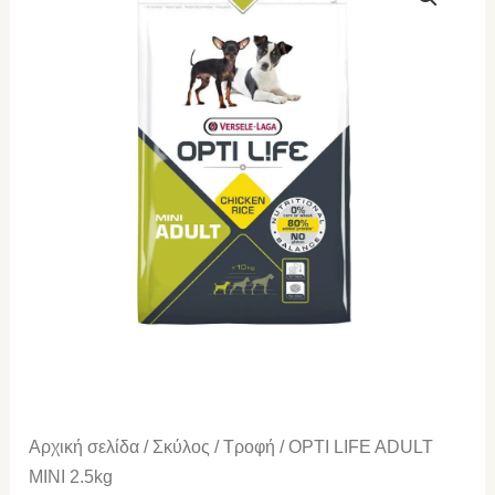
LIFE
ADULT
MINI
2.5kg
ποσότητα
Αρχική σελίδα
/
Σκύλος
/
Τροφή
/ OPTI LIFE ADULT
MINI 2.5kg