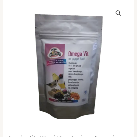
EVIA
PARROTS
Ωmega
Vit
500gr
ποσότητα