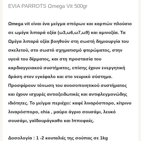
EVIA PARROTS Ωmega Vit 500gr
Ωmega vit
είναι ένα μείγμα σπόρων και καρπών πλούσιο
σε ωμέγα λιπαρά οξέα (
ω3,ω6,ω7,ω9
) και
αμινοξέα.
Τα
Ωμέγα λιπαρά οξέα βοηθούν στη σωστή δημιουργία του
σκελετού, στο σωστό σχηματισμό φτερώματος, στην
υγειά του δέρματος, και στη προστασία του
καρδιαγγειακού συστήματος, επίσης έχουν ενεργητική
δράση στον εγκέφαλο και στο νευρικό σύστημα.
Προσφέρουν τόνωση του ανοσοποιητικού συστήματος
και έχουν ισχυρές αντιοξειδωτικές και αντιφλεγμονώδης
ιδιότητες. Το μείγμα περιέχει: καφέ λιναρόσπορο, κίτρινο
λιναρόσπορο, chia , μαύρο άγριο σουσάμι, λευκό
σουσάμι, γαϊδουράγκαθο και Ιπποφαές.
Δοσολογία
: 1 -2 κουταλιές της σούπας σε 1kg