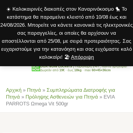
Ωmega
Μετάβαση
☀️ Καλοκαιρινές διακοπές στον Καναρινόκοσμο 🐤 Το
Vit
στο
κατάστημα θα παραμείνει κλειστό από 10/08 έως και
500gr
περιεχόμενο
24/08/2026. Μπορείτε να κάνετε κανονικά τις ηλεκτρονικές
ποσότητα
σας παραγγελίες, οι οποίες θα αρχίσουν να
αποστέλλονται από 25/08, με σειρά προτεραιότητας. Σας
ευχαριστούμε για την κατανόηση και σας ευχόμαστε καλό
καλοκαίρι! 🏖️
Απόρριψη
BOX NOW Lockers
| Παραλαβή 24/7, πάντα γρήγορα!
Δωρεάν από
19€
· έως
18kg
· max
60×45×36cm
Αρχική
»
Πτηνά
»
Συμπληρώματα Διατροφής για
Πτηνά
»
Πρόληψης Ασθενειών για Πτηνά
»
EVIA
PARROTS Ωmega Vit 500gr