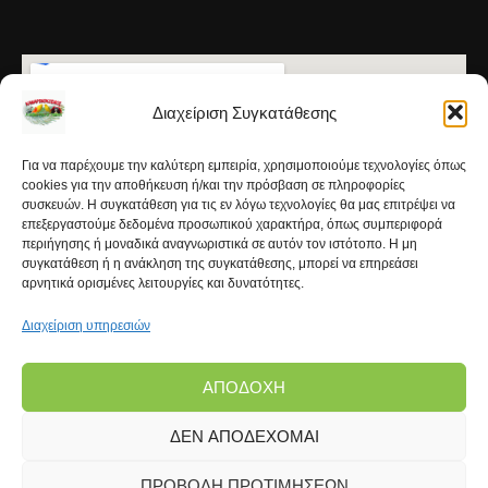
Διαχείριση Συγκατάθεσης
Για να παρέχουμε την καλύτερη εμπειρία, χρησιμοποιούμε τεχνολογίες όπως
cookies για την αποθήκευση ή/και την πρόσβαση σε πληροφορίες
συσκευών. Η συγκατάθεση για τις εν λόγω τεχνολογίες θα μας επιτρέψει να
επεξεργαστούμε δεδομένα προσωπικού χαρακτήρα, όπως συμπεριφορά
περιήγησης ή μοναδικά αναγνωριστικά σε αυτόν τον ιστότοπο. Η μη
συγκατάθεση ή η ανάκληση της συγκατάθεσης, μπορεί να επηρεάσει
αρνητικά ορισμένες λειτουργίες και δυνατότητες.
Διαχείριση υπηρεσιών
ΑΠΟΔΟΧΉ
ΔΕΝ ΑΠΟΔΈΧΟΜΑΙ
Copyright © 2026 | Kanarinokosmos.gr | Development
by
FROND Media®
ΠΡΟΒΟΛΉ ΠΡΟΤΙΜΉΣΕΩΝ