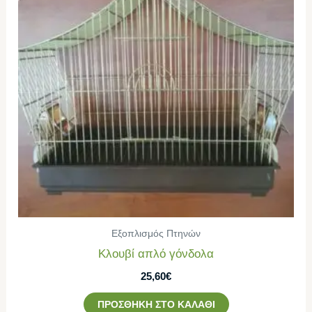
Εξοπλισμός Πτηνών
Κλουβί απλό γόνδολα
25,60
€
ΠΡΟΣΘΉΚΗ ΣΤΟ ΚΑΛΆΘΙ