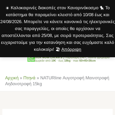
Μαινοτροφή
Μετάβαση
☀️ Καλοκαιρινές διακοπές στον Καναρινόκοσμο 🐤 Το
Αηδονοτροφή
στο
κατάστημα θα παραμείνει κλειστό από 10/08 έως και
15kg
περιεχόμενο
24/08/2026. Μπορείτε να κάνετε κανονικά τις ηλεκτρονικές
ποσότητα
σας παραγγελίες, οι οποίες θα αρχίσουν να
αποστέλλονται από 25/08, με σειρά προτεραιότητας. Σας
ευχαριστούμε για την κατανόηση και σας ευχόμαστε καλό
καλοκαίρι! 🏖️
Απόρριψη
BOX NOW Lockers
| Παραλαβή 24/7, πάντα γρήγορα!
Δωρεάν από
19€
· έως
18kg
· max
60×45×36cm
Αρχική
»
Πτηνά
»
NATURline Αυγοτροφή Μαινοτροφή
Αηδονοτροφή 15kg
NATURline