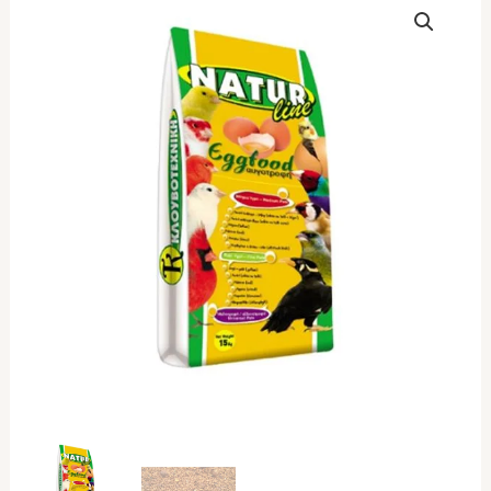
Αυγοτροφή
Μαινοτροφή
Αηδονοτροφή
15kg
ποσότητα