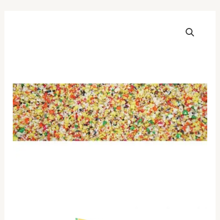
NATURline
Αυγοτροφή
Αφρικα
Πολύχρωμη
(ΧΥΜΑ)
1kg
ποσότητα