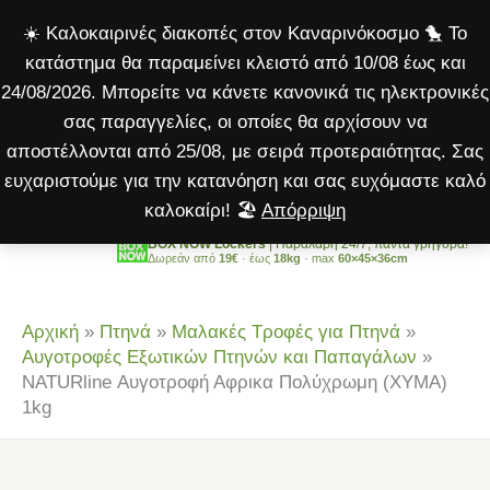
Αφρικα
Μετάβαση
☀️ Καλοκαιρινές διακοπές στον Καναρινόκοσμο 🐤 Το
Πολύχρωμη
στο
κατάστημα θα παραμείνει κλειστό από 10/08 έως και
(ΧΥΜΑ)
περιεχόμενο
24/08/2026. Μπορείτε να κάνετε κανονικά τις ηλεκτρονικές
1kg
σας παραγγελίες, οι οποίες θα αρχίσουν να
ποσότητα
αποστέλλονται από 25/08, με σειρά προτεραιότητας. Σας
ευχαριστούμε για την κατανόηση και σας ευχόμαστε καλό
καλοκαίρι! 🏖️
Απόρριψη
BOX NOW Lockers
| Παραλαβή 24/7, πάντα γρήγορα!
Δωρεάν από
19€
· έως
18kg
· max
60×45×36cm
Αρχική
»
Πτηνά
»
Μαλακές Τροφές για Πτηνά
»
Αυγοτροφές Εξωτικών Πτηνών και Παπαγάλων
»
NATURline Αυγοτροφή Αφρικα Πολύχρωμη (ΧΥΜΑ)
1kg