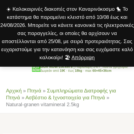
vitamineral
Μετάβαση
☀️ Καλοκαιρινές διακοπές στον Καναρινόκοσμο 🐤 Το
2.5kg
στο
κατάστημα θα παραμείνει κλειστό από 10/08 έως και
ποσότητα
περιεχόμενο
24/08/2026. Μπορείτε να κάνετε κανονικά τις ηλεκτρονικές
σας παραγγελίες, οι οποίες θα αρχίσουν να
αποστέλλονται από 25/08, με σειρά προτεραιότητας. Σας
ευχαριστούμε για την κατανόηση και σας ευχόμαστε καλό
καλοκαίρι! 🏖️
Απόρριψη
BOX NOW Lockers
| Παραλαβή 24/7, πάντα γρήγορα!
Δωρεάν από
19€
· έως
18kg
· max
60×45×36cm
Αρχική
»
Πτηνά
»
Συμπληρώματα Διατροφής για
Πτηνά
»
Ασβέστιο & Ιχνοστοιχεία για Πτηνά
»
Natural-granen vitamineral 2.5kg