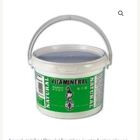
Natural-
granen
vitamineral
2.5kg
ποσότητα