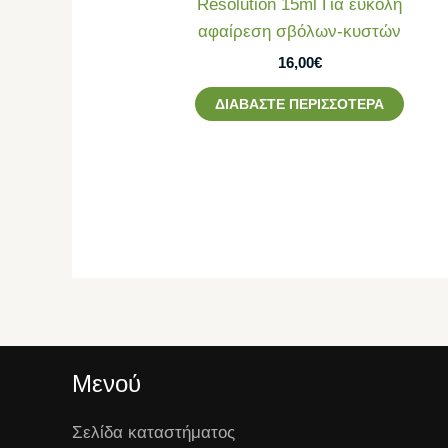
Resolution 15ml Για εύκολη
αφαίρεση σβόλων-κυστών
16,00
€
ΔΙΑΒΆΣΤΕ ΠΕΡΙΣΣΌΤΕΡΑ
Μενού
Σελίδα καταστήματος