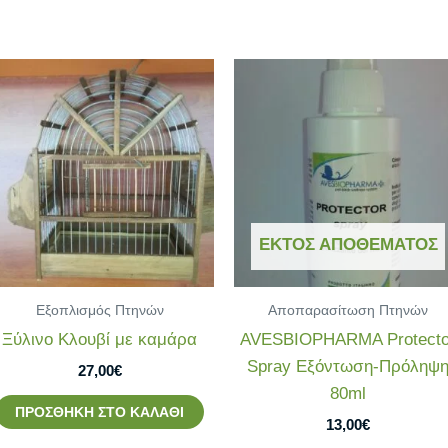
ΕΚΤΌΣ ΑΠΟΘΈΜΑΤΟΣ
Εξοπλισμός Πτηνών
Αποπαρασίτωση Πτηνών
Ξύλινο Κλουβί με καμάρα
AVESBIOPHARMA Protecto
Spray Εξόντωση-Πρόληψ
27,00
€
80ml
ΠΡΟΣΘΉΚΗ ΣΤΟ ΚΑΛΆΘΙ
13,00
€