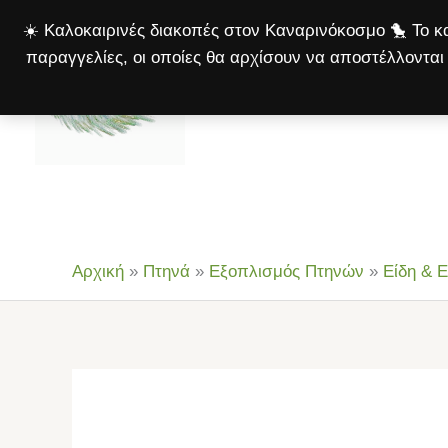
Μετάβαση
☀️ Καλοκαιρινές διακοπές στον Καναρινόκοσμο 🐤 Το κα
στο
παραγγελίες, οι οποίες θα αρχίσουν να αποστέλλονται 
περιεχόμενο
Αρχική
Πτηνά
Σκ
Αρχική
»
Πτηνά
»
Εξοπλισμός Πτηνών
»
Είδη & 