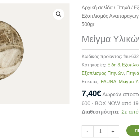
Μείγμα
Αρχική σελίδα
/
Πτηνά
/
Ε
Υλικών
Εξοπλισμός Αναπαραγωγ
Φωλιάς
500gr
500gr
Μείγμα Υλικώ
ποσότητα
Κωδικός προϊόντος:
fau-63
Κατηγορίες:
Είδη & Εξοπλ
Εξοπλισμός Πτηνών
,
Πτην
Ετικέτες:
FAUNA
,
Μείγμα Υ
7,40
€
Δωρεάν αποστο
60€ · BOX NOW από 19
Διαθεσιμότητα:
Σε από
Π
-
+