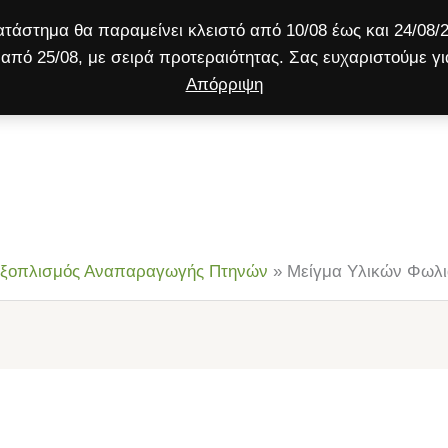
τάστημα θα παραμείνει κλειστό από 10/08 έως και 24/08/2
από 25/08, με σειρά προτεραιότητας. Σας ευχαριστούμε γι
Απόρριψη
ύλος
Γάτα
Μικρό ζώο
Προσφορές!
Εξοπλισμός Αναπαραγωγής Πτηνών
»
Μείγμα Υλικών Φωλι