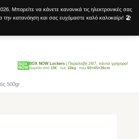
500gr
026. Μπορείτε να κάνετε κανονικά τις ηλεκτρονικές σας
ποσότητα
α την κατανόηση και σας ευχόμαστε καλό καλοκαίρι! 🏖️
Αναζήτηση
BOX NOW Lockers
| Παραλαβή 24/7, πάντα γρήγορα!
Δωρεάν από
19€
· έως
18kg
· max
60×45×36cm
άς 500gr