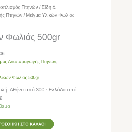
ξοπλισμός Πτηνών
/
Είδη &
ής Πτηνών
/ Μείγμα Υλικών Φωλιάς
ν Φωλιάς 500gr
206
ισμός Αναπαραγωγής Πτηνών
,
ά
λικών Φωλιάς 500gr
λή: Αθήνα από 30€ · Ελλάδα από
€
θεμα
ΡΟΣΘΉΚΗ ΣΤΟ ΚΑΛΆΘΙ