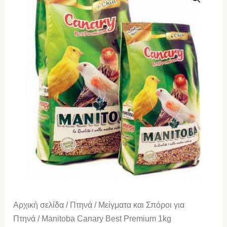
Canary
Best
Premium
1kg
ποσότητα
Αρχική σελίδα
/
Πτηνά
/
Μείγματα και Σπόροι για
Πτηνά
/ Manitoba Canary Best Premium 1kg