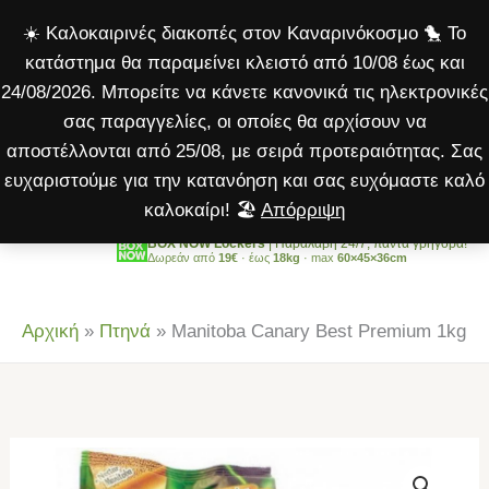
Best
Μετάβαση
☀️ Καλοκαιρινές διακοπές στον Καναρινόκοσμο 🐤 Το
Premium
στο
κατάστημα θα παραμείνει κλειστό από 10/08 έως και
1kg
περιεχόμενο
24/08/2026. Μπορείτε να κάνετε κανονικά τις ηλεκτρονικές
ποσότητα
σας παραγγελίες, οι οποίες θα αρχίσουν να
αποστέλλονται από 25/08, με σειρά προτεραιότητας. Σας
ευχαριστούμε για την κατανόηση και σας ευχόμαστε καλό
καλοκαίρι! 🏖️
Απόρριψη
BOX NOW Lockers
| Παραλαβή 24/7, πάντα γρήγορα!
Δωρεάν από
19€
· έως
18kg
· max
60×45×36cm
Αρχική
»
Πτηνά
»
Manitoba Canary Best Premium 1kg
Manitoba