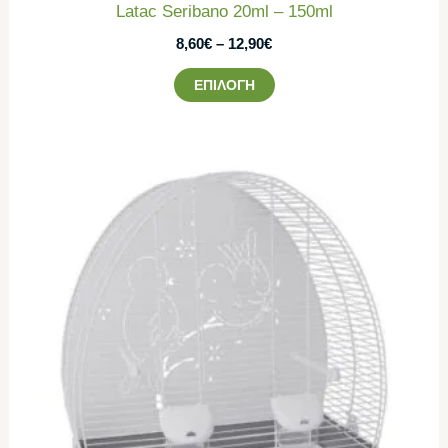
Latac Seribano 20ml – 150ml
8,60
€
–
12,90
€
ΕΠΙΛΟΓΉ