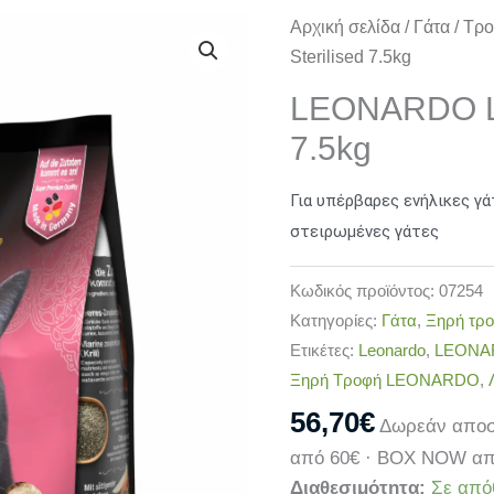
LEONARDO
Αρχική σελίδα
/
Γάτα
/
Τρο
Light
Sterilised 7.5kg
/
LEONARDO Lig
Sterilised
7.5kg
7.5kg
ποσότητα
Για υπέρβαρες ενήλικες γά
στειρωμένες γάτες
Κωδικός προϊόντος:
07254
Κατηγορίες:
Γάτα
,
Ξηρή τρο
Ετικέτες:
Leonardo
,
LEONARD
Ξηρή Τροφή LEONARDO
,
56,70
€
Δωρεάν αποσ
από 60€ · BOX NOW απ
Διαθεσιμότητα:
Σε από