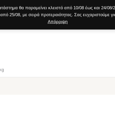
τάστημα θα παραμείνει κλειστό από 10/08 έως και 24/08/2
από 25/08, με σειρά προτεραιότητας. Σας ευχαριστούμε γι
Απόρριψη
ύλος
Γάτα
Μικρό ζώο
Προσφορές!
kg