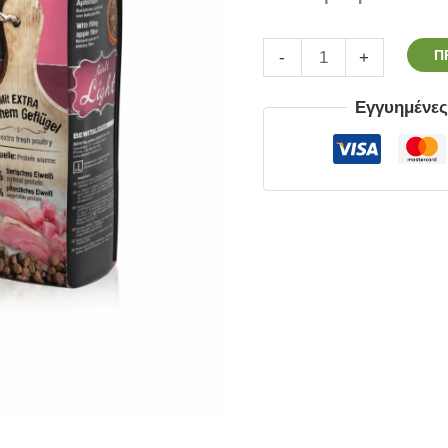
Π
-
+
Εγγυημένε