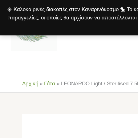
Μετάβαση
☀️ Καλοκαιρινές διακοπές στον Καναρινόκοσμο 🐤 Το κα
στο
παραγγελίες, οι οποίες θα αρχίσουν να αποστέλλονται 
περιεχόμενο
Αρχική
Πτηνά
Σκ
Αρχική
»
Γάτα
»
LEONARDO Light / Sterilised 7.5