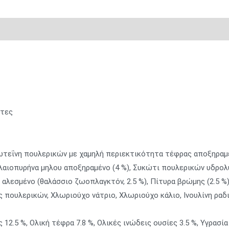
ρίες
άτες
ωτεΐνη πουλερικών με χαμηλή περιεκτικότητα τέφρας αποξηραμέν
λαιοπυρήνα μηλου αποξηραμένο (4 %), Συκώτι πουλερικών υδρολυ
λεσμένο (θαλάσσιο ζωοπλαγκτόν, 2.5 %), Πίτυρα βρώμης (2.5 %)
πος πουλερικών, Χλωριούχο νάτριο, Χλωριούχο κάλιο, Ινουλίνη ραδ
 12.5 %, Ολική τέφρα 7.8 %, Ολικές ινώδεις ουσίες 3.5 %, Υγρασί