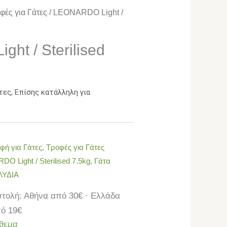
φές για Γάτες
/ LEONARDO Light /
ht / Sterilised
τες,
Επίσης κατάλληλη για
φή για Γάτες
,
Τροφές για Γάτες
O Light / Sterilised 7.5kg
,
Γάτα
ΛΥΔΙΑ
τολή: Αθήνα από 30€ · Ελλάδα
ό 19€
θεμα