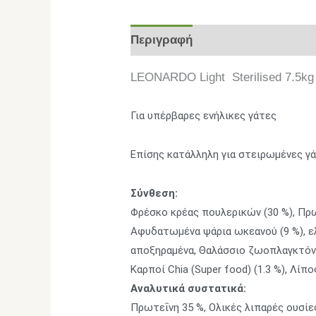
Περιγραφή
Επιπλέον πληροφο
LEONARDO Light Sterilised 7.5kg
Για υπέρβαρες ενήλικες γάτες
Επίσης κατάλληλη για στειρωμένες γ
Σύνθεση:
Φρέσκο κρέας πουλερικών (30 %), Πρ
Aφυδατωμένα ψάρια ωκεανού (9 %), ε
αποξηραμένα, Θαλάσσιο ζωοπλαγκτόν α
Καρποί Chia (Super food) (1.3 %), Λί
Αναλυτικά συστατικά:
Πρωτεΐνη 35 %, Ολικές λιπαρές ουσίες