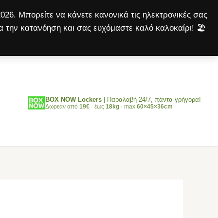
Sterilised
026. Μπορείτε να κάνετε κανονικά τις ηλεκτρονικές σας
7.5kg
α την κατανόηση και σας ευχόμαστε καλό καλοκαίρι! 🏖️
ποσότητα
Αναζήτηση
BOX NOW Lockers
| Παραλαβή 24/7, πάντα γρήγορα!
Δωρεάν από
19€
· έως
18kg
· max
60×45×36cm