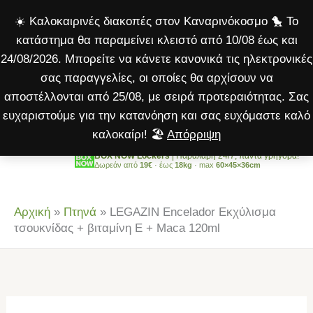
Εκχύλισμα
Μετάβαση
☀️ Καλοκαιρινές διακοπές στον Καναρινόκοσμο 🐤 Το
τσουκνίδας
στο
κατάστημα θα παραμείνει κλειστό από 10/08 έως και
+
περιεχόμενο
24/08/2026. Μπορείτε να κάνετε κανονικά τις ηλεκτρονικές
βιταμίνη
σας παραγγελίες, οι οποίες θα αρχίσουν να
E
αποστέλλονται από 25/08, με σειρά προτεραιότητας. Σας
+
ευχαριστούμε για την κατανόηση και σας ευχόμαστε καλό
Maca
καλοκαίρι! 🏖️
Απόρριψη
120ml
ποσότητα
BOX NOW Lockers
| Παραλαβή 24/7, πάντα γρήγορα!
Δωρεάν από
19€
· έως
18kg
· max
60×45×36cm
Αρχική
»
Πτηνά
»
LEGAZIN Encelador Εκχύλισμα
τσουκνίδας + βιταμίνη E + Maca 120ml
LEGAZIN