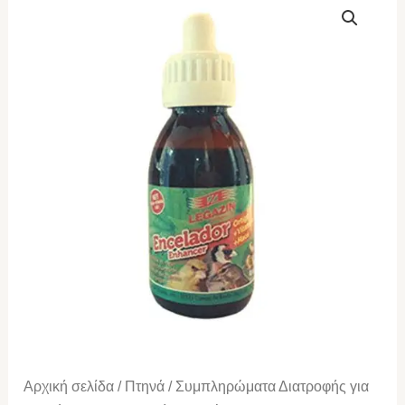
Encelador
Εκχύλισμα
τσουκνίδας
+
βιταμίνη
E
+
Maca
120ml
ποσότητα
Αρχική σελίδα
/
Πτηνά
/
Συμπληρώματα Διατροφής για