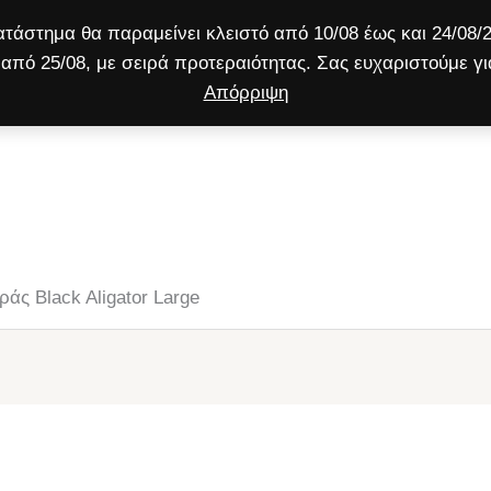
τάστημα θα παραμείνει κλειστό από 10/08 έως και 24/08/2
από 25/08, με σειρά προτεραιότητας. Σας ευχαριστούμε γι
Απόρριψη
ύλος
Γάτα
Μικρό ζώο
Προσφορές!
άς Black Aligator Large