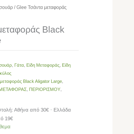
σουάρ
/ Glee Τσάντα μεταφοράς
μεταφοράς Black
e
σουάρ
,
Γάτα
,
Είδη Μεταφοράς
,
Είδη
κύλος
μεταφοράς Black Aligator Large
,
 ΜΕΤΑΦΟΡΑΣ
,
ΠΕΡΙΟΡΙΣΜΟΥ
,
τολή: Αθήνα από 30€ · Ελλάδα
ό 19€
θεμα