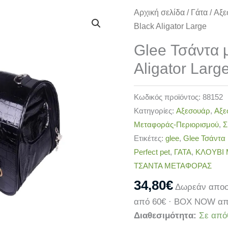
Glee
Αρχική σελίδα
/
Γάτα
/
Αξε
Τσάντα
Black Aligator Large
μεταφοράς
Glee Τσάντα 
Black
Aligator Larg
Aligator
Large
ποσότητα
Κωδικός προϊόντος:
88152
Κατηγορίες:
Αξεσουάρ
,
Αξε
Μεταφοράς-Περιορισμού
,
Σ
Ετικέτες:
glee
,
Glee Τσάντα 
Perfect pet
,
ΓΑΤΑ
,
ΚΛΟΥΒΙ
ΤΣΑΝΤΑ ΜΕΤΑΦΟΡΑΣ
34,80
€
Δωρεάν αποσ
από 60€ · BOX NOW απ
Διαθεσιμότητα:
Σε από