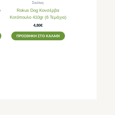
Σκύλος
ό
Rokus Dog Κονσέρβα
l
Κοτόπουλο 410gr (6 Τεμάχια)
4,80
€
ΠΡΟΣΘΉΚΗ ΣΤΟ ΚΑΛΆΘΙ