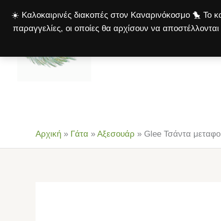
Μετάβαση
☀️ Καλοκαιρινές διακοπές στον Καναρινόκοσμο 🐤 Το κα
στο
παραγγελίες, οι οποίες θα αρχίσουν να αποστέλλονται 
περιεχόμενο
Αρχική
Πτηνά
Σκ
Αρχική
»
Γάτα
»
Αξεσουάρ
»
Glee Τσάντα μεταφορ