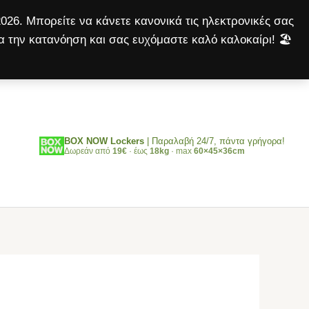
Black
026. Μπορείτε να κάνετε κανονικά τις ηλεκτρονικές σας
Aligator
α την κατανόηση και σας ευχόμαστε καλό καλοκαίρι! 🏖️
Large
Αναζήτηση
ποσότητα
BOX NOW Lockers
| Παραλαβή 24/7, πάντα γρήγορα!
Δωρεάν από
19€
· έως
18kg
· max
60×45×36cm