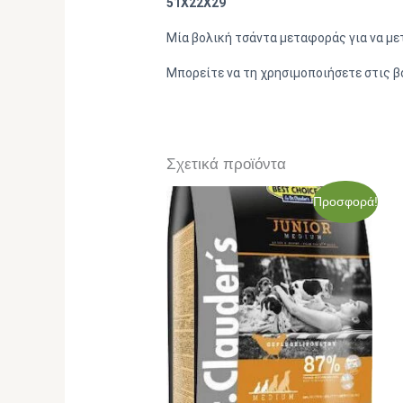
51Χ22Χ29
Μία βολική τσάντα μεταφοράς για να με
Μπορείτε να τη χρησιμοποιήσετε στις βό
Σχετικά προϊόντα
Original
Η
Προσφορά!
price
τρέχουσα
was:
τιμή
70,00€.
είναι:
63,20€.