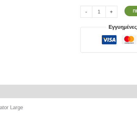
Π
-
+
Εγγυημένε
ρίες
ator Large