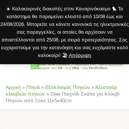
Σκάλα
Μετάβαση
☀️ Καλοκαιρινές διακοπές στον Καναρινόκοσμο 🐤 Το
για
στο
κατάστημα θα παραμείνει κλειστό από 10/08 έως και
Κλουβί
περιεχόμενο
24/08/2026. Μπορείτε να κάνετε κανονικά τις ηλεκτρονικές
Πτηνών
σας παραγγελίες, οι οποίες θα αρχίσουν να
από
αποστέλλονται από 25/08, με σειρά προτεραιότητας. Σας
Ξύλο
ευχαριστούμε για την κατανόηση και σας ευχόμαστε καλό
11x5x40cm
καλοκαίρι! 🏖️
Απόρριψη
ποσότητα
BOX NOW Lockers
| Παραλαβή 24/7, πάντα γρήγορα!
Δωρεάν από
19€
· έως
18kg
· max
60×45×36cm
Αρχική
»
Πτηνά
»
Εξοπλισμός Πτηνών
»
Αξεσουάρ
κλουβιών πτηνών
»
Glee Παιχνίδι Σκάλα για Κλουβί
Πτηνών από Ξύλο 11x5x40cm