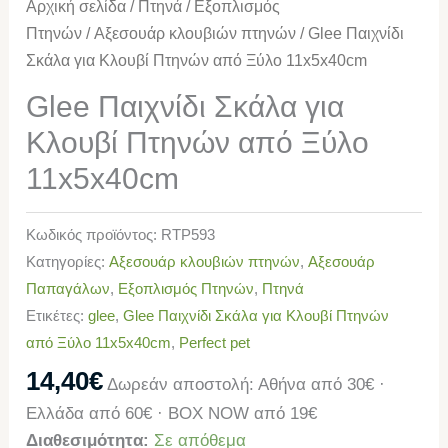
Αρχική σελίδα
/
Πτηνά
/
Εξοπλισμός
Πτηνών
/
Αξεσουάρ κλουβιών πτηνών
/ Glee Παιχνίδι
Σκάλα για Κλουβί Πτηνών από Ξύλο 11x5x40cm
Glee Παιχνίδι Σκάλα για
Κλουβί Πτηνών από Ξύλο
11x5x40cm
Κωδικός προϊόντος:
RTP593
Κατηγορίες:
Αξεσουάρ κλουβιών πτηνών
,
Αξεσουάρ
Παπαγάλων
,
Εξοπλισμός Πτηνών
,
Πτηνά
Ετικέτες:
glee
,
Glee Παιχνίδι Σκάλα για Κλουβί Πτηνών
από Ξύλο 11x5x40cm
,
Perfect pet
14,40
€
Δωρεάν αποστολή: Αθήνα από 30€ ·
Ελλάδα από 60€ · BOX NOW από 19€
Διαθεσιμότητα:
Σε απόθεμα