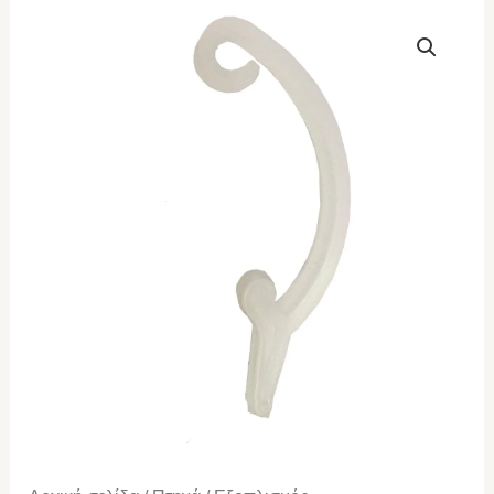
Γατζακι
πλαστικο
κλουβιού
μεγάλα
ποσότητα