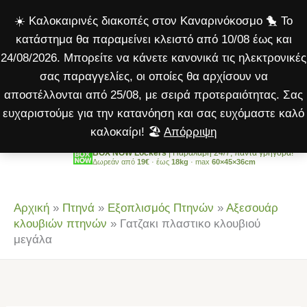
κλουβιού
Μετάβαση
☀️ Καλοκαιρινές διακοπές στον Καναρινόκοσμο 🐤 Το
μεγάλα
στο
κατάστημα θα παραμείνει κλειστό από 10/08 έως και
ποσότητα
περιεχόμενο
24/08/2026. Μπορείτε να κάνετε κανονικά τις ηλεκτρονικές
σας παραγγελίες, οι οποίες θα αρχίσουν να
αποστέλλονται από 25/08, με σειρά προτεραιότητας. Σας
ευχαριστούμε για την κατανόηση και σας ευχόμαστε καλό
καλοκαίρι! 🏖️
Απόρριψη
BOX NOW Lockers
| Παραλαβή 24/7, πάντα γρήγορα!
Δωρεάν από
19€
· έως
18kg
· max
60×45×36cm
Αρχική
»
Πτηνά
»
Εξοπλισμός Πτηνών
»
Αξεσουάρ
κλουβιών πτηνών
»
Γατζακι πλαστικο κλουβιού
μεγάλα