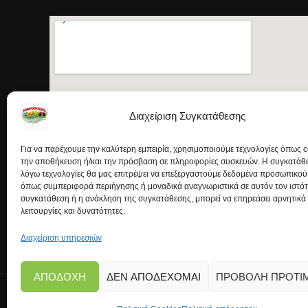
Διαχείριση Συγκατάθεσης
Για να παρέχουμε την καλύτερη εμπειρία, χρησιμοποιούμε τεχνολογίες όπως c
την αποθήκευση ή/και την πρόσβαση σε πληροφορίες συσκευών. Η συγκατάθεσ
λόγω τεχνολογίες θα μας επιτρέψει να επεξεργαστούμε δεδομένα προσωπικού
όπως συμπεριφορά περιήγησης ή μοναδικά αναγνωριστικά σε αυτόν τον ιστό
συγκατάθεση ή η ανάκληση της συγκατάθεσης, μπορεί να επηρεάσει αρνητικά
λειτουργίες και δυνατότητες.
Διαχείριση υπηρεσιών
ΑΠΟΔΟΧΉ
ΔΕΝ ΑΠΟΔΈΧΟΜΑΙ
ΠΡΟΒΟΛΉ ΠΡΟΤΙ
Copyright © 2026 | Kanarinokosmos.gr | Developme