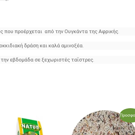
ος που προέρχεται από την Ουγκάντα της Αφρικής.
οκκιδιακή δράση και καλά αμινοξέα.
 την εβδομάδα σε ξεχωριστές ταΐστρες.
Original
Η
Προσφο
price
τρέχου
was:
τιμή
52,00€.
είναι: