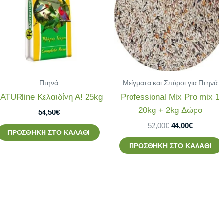
44,00€.
Πτηνά
Μείγματα και Σπόροι για Πτηνά
ATURline Κελαιδίνη Α! 25kg
Professional Mix Pro mix 
20kg + 2kg Δώρο
54,50
€
52,00
€
44,00
€
ΠΡΟΣΘΉΚΗ ΣΤΟ ΚΑΛΆΘΙ
ΠΡΟΣΘΉΚΗ ΣΤΟ ΚΑΛΆΘΙ