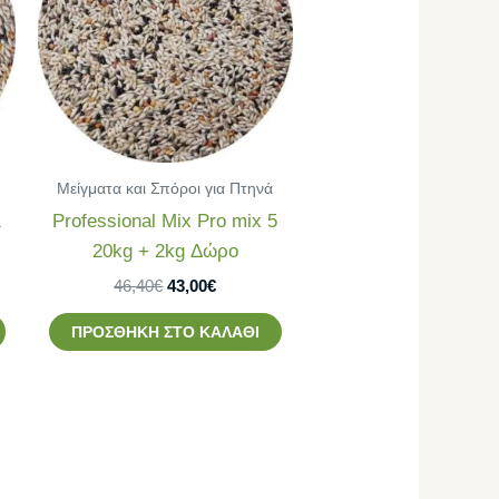
43,00€.
Μείγματα και Σπόροι για Πτηνά
1
Professional Mix Pro mix 5
20kg + 2kg Δώρο
46,40
€
43,00
€
ΠΡΟΣΘΉΚΗ ΣΤΟ ΚΑΛΆΘΙ