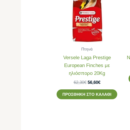
56,60€.
Πτηνά
Versele Laga Prestige
N
European Finches με
ηλιόσπορο 20Kg
62,30
€
56,60
€
ΠΡΟΣΘΉΚΗ ΣΤΟ ΚΑΛΆΘΙ