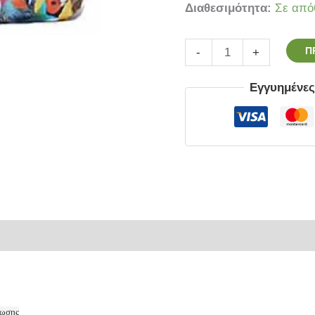
Διαθεσιμότητα:
Σε από
Π
-
+
Εγγυημένε
ρίες
ίωσης