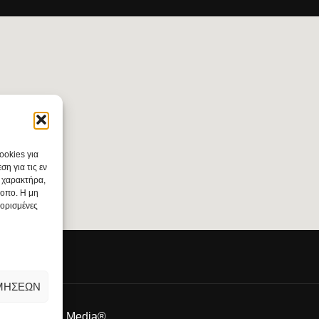
ookies για
η για τις εν
 χαρακτήρα,
τοπο. Η μη
 ορισμένες
ΜΉΣΕΩΝ
nt by
FROND Media®