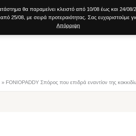
τάστημα θα παραμείνει κλειστό από 10/08 έως και 24/08/2
από 25/08, με σειρά προτεραιότητας. Σας ευχαριστούμε γι
Απόρριψη
ύλος
Γάτα
Μικρό ζώο
Προσφορές!
»
FONIOPADDY Σπόρος που επιδρά εναντίον της κοκκιδί