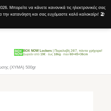
επιδρά
026. Μπορείτε να κάνετε κανονικά τις ηλεκτρονικές σας
εναντίον
α την κατανόηση και σας ευχόμαστε καλό καλοκαίρι! 🏖️
της
Αναζήτηση
κοκκιδίωσης
(ΧΥΜΑ)
500gr
ποσότητα
BOX NOW Lockers
| Παραλαβή 24/7, πάντα γρήγορα!
Δωρεάν από
19€
· έως
18kg
· max
60×45×36cm
ωσης (ΧΥΜΑ) 500gr