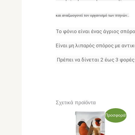
και αναζωογονεί τον οργανισμό των πτηνών..
Το φόνιο είναι ένας άγριος σπόρ
Είναι μη λιπαρός σπόρος με αντικ
Πρέπει να δίνεται 2 έως 3 φορές
Σχετικά προϊόντα
Original
Η
Προσφορά!
price
τρέχουσα
was:
τιμή
62,30€.
είναι: