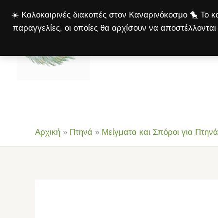
Μετάβαση
☀️ Καλοκαιρινές διακοπές στον Καναρινόκοσμο 🐤 Το κα
στο
παραγγελίες, οι οποίες θα αρχίσουν να αποστέλλονται 
περιεχόμενο
Αρχική
Πτηνά
Σκ
Αρχική
»
Πτηνά
»
Μείγματα και Σπόροι για Πτηνά