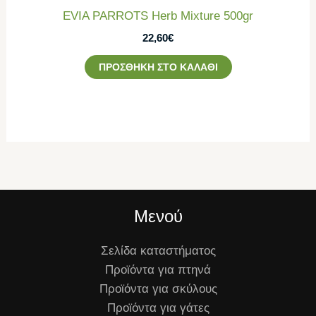
EVIA PARROTS Herb Mixture 500gr
22,60
€
ΠΡΟΣΘΉΚΗ ΣΤΟ ΚΑΛΆΘΙ
Μενού
Σελίδα καταστήματος
Προϊόντα για πτηνά
Προϊόντα για σκύλους
Προϊόντα για γάτες