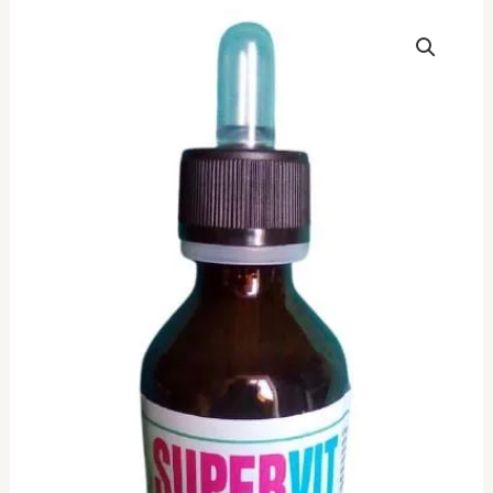
EVIA
PARROTS
Super
Vit
100ml
ποσότητα