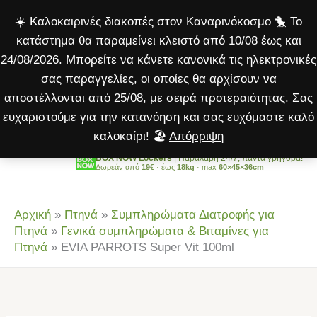
Super
Μετάβαση
☀️ Καλοκαιρινές διακοπές στον Καναρινόκοσμο 🐤 Το
Vit
στο
κατάστημα θα παραμείνει κλειστό από 10/08 έως και
100ml
περιεχόμενο
24/08/2026. Μπορείτε να κάνετε κανονικά τις ηλεκτρονικές
ποσότητα
σας παραγγελίες, οι οποίες θα αρχίσουν να
αποστέλλονται από 25/08, με σειρά προτεραιότητας. Σας
ευχαριστούμε για την κατανόηση και σας ευχόμαστε καλό
καλοκαίρι! 🏖️
Απόρριψη
BOX NOW Lockers
| Παραλαβή 24/7, πάντα γρήγορα!
Δωρεάν από
19€
· έως
18kg
· max
60×45×36cm
Αρχική
»
Πτηνά
»
Συμπληρώματα Διατροφής για
Πτηνά
»
Γενικά συμπληρώματα & Βιταμίνες για
Πτηνά
»
EVIA PARROTS Super Vit 100ml