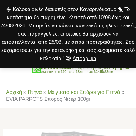
Σπορος
Μετάβαση
☀️ Καλοκαιρινές διακοπές στον Καναρινόκοσμο 🐤 Το
Νιζερ
στο
κατάστημα θα παραμείνει κλειστό από 10/08 έως και
100gr
περιεχόμενο
24/08/2026. Μπορείτε να κάνετε κανονικά τις ηλεκτρονικές
ποσότητα
σας παραγγελίες, οι οποίες θα αρχίσουν να
αποστέλλονται από 25/08, με σειρά προτεραιότητας. Σας
ευχαριστούμε για την κατανόηση και σας ευχόμαστε καλό
καλοκαίρι! 🏖️
Απόρριψη
BOX NOW Lockers
| Παραλαβή 24/7, πάντα γρήγορα!
Δωρεάν από
19€
· έως
18kg
· max
60×45×36cm
Αρχική
»
Πτηνά
»
Μείγματα και Σπόροι για Πτηνά
»
EVIA PARROTS Σπορος Νιζερ 100gr
EVIA