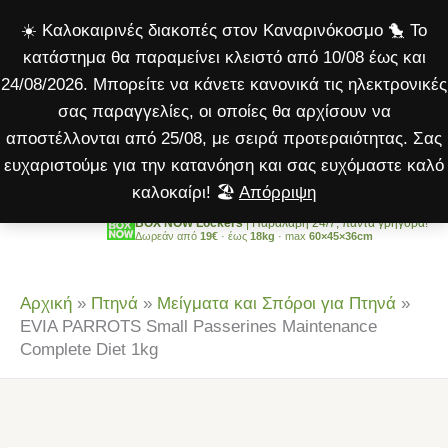
Small
Μετάβαση
☀️ Καλοκαιρινές διακοπές στον Καναρινόκοσμο 🐤 Το
Passerines
στο
κατάστημα θα παραμείνει κλειστό από 10/08 έως και
Μaintenance
περιεχόμενο
24/08/2026. Μπορείτε να κάνετε κανονικά τις ηλεκτρονικές
Complete
σας παραγγελίες, οι οποίες θα αρχίσουν να
Diet
αποστέλλονται από 25/08, με σειρά προτεραιότητας. Σας
1kg
ευχαριστούμε για την κατανόηση και σας ευχόμαστε καλό
ποσότητα
καλοκαίρι! 🏖️
Απόρριψη
BOX NOW Lockers
| Παραλαβή 24/7, πάντα γρήγορα!
Δωρεάν από
19€
· έως
18kg
· max
60×45×36cm
Αρχική
»
Πτηνά
»
Μείγματα και Σπόροι για Πτηνά
»
EVIA PARROTS Small Passerines Μaintenance
Complete Diet 1kg