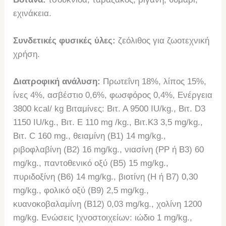
εχινάκεια.
Συνδετικές φυσικές ύλες:
ζεόλιθος για ζωοτεχνική
χρήση.
Διατροφική ανάλυση:
Πρωτεΐνη 18%, λίπος 15%,
ίνες 4%, ασβέστιο 0,6%, φωσφόρος 0,4%, Ενέργεια
3800 kcal/ kg Βιταμίνες: Βιτ. Α 9500 IU/kg., Βιτ. D3
1150 IU/kg., Βιτ. E 110 mg /kg., Βιτ.Κ3 3,5 mg/kg.,
Βιτ. C 160 mg., θειαμίνη (Β1) 14 mg/kg.,
ριβοφλαβίνη (Β2) 16 mg/kg., νιασίνη (PP ή Β3) 60
mg/kg., παντοθενικό οξύ (Β5) 15 mg/kg.,
πυριδοξίνη (Β6) 14 mg/kg., βιοτίνη (Η ή Β7) 0,30
mg/kg., φολικό οξύ (Β9) 2,5 mg/kg.,
κυανοκοβαλαμίνη (Β12) 0,03 mg/kg., χολίνη 1200
mg/kg. Ενώσεις Ιχνοστοιχείων: ιώδιο 1 mg/kg.,