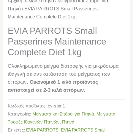
Αρχική σελίδα
/
Πτηνά
/
Μείγματα και Σπόροι για
Πτηνά
/ EVIA PARROTS Small Passerines
Μaintenance Complete Diet 1kg
EVIA PARROTS Small
Passerines Μaintenance
Complete Diet 1kg
Ολοκληρωμένο μείγμα διατροφής για μικρόσωμα
ιθαγενή σε αντικατάσταση του μείγματος των
σπόρων,
Οικονομικό 1 κιλό προϊόντος
αντιστοιχεί σε 2-3 κιλά σπόρων.
Κωδικός προϊόντος:
ev-spm1
Κατηγορίες:
Μείγματα και Σπόροι για Πτηνά
,
Μείγματα
Τροφές Ιθαγενών Πτηνών
,
Πτηνά
Ετικέτες:
EVIA PARROTS
,
EVIA PARROTS Small