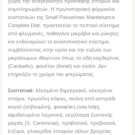
χωρίς την αναγκαιότητα προσθήκης σπόρων και
συμπληρωμάτων. Η πρωτοποριακή φόρμουλα
συστατικών της Small Passerines Μaintenance
Complete Diet, προστατεύει το πεπτικό σύστημα
από φλεγμονές, παθογόνα μικρόβια και μύκητες
και ενδυναμώνει το ανοσοποιητικό σύστημα,
συμβάλλοντας στην υγεία και την ευζωία των
μικρόσωμων ιθαγενών όπως τα είδη καρδερίνας
(Carduelis), φανέτου (linnet) και siskin. Δεν
επηρεάζει το χρώμα του φτερώματος.
Συστατικά:
Αλεσμένα δημητριακά, αλεσμένοι
σπόροι, πρωτεΐνη σόγιας, σκόνη από ασπράδι
αυγού (αλβουμίνη), φαιοφύκη (sea kelp),
αφυδατωμένα λαχανικά, εκχύλισμα ζωντανής
μαγιάς (S. Cerevisiae), προβιοτικά, πρεβιοτικά,
ένζυμα, γλυκερίδια λιπαρών οξέων βραχείας