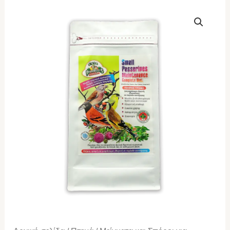
EVIA
PARROTS
Small
Passerines
Μaintenance
Complete
Diet
1kg
ποσότητα