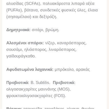
αλυσίδας (SCFAs), πολυακόρεστα λιπαρά οξέα
(PUFAs), βότανα, συνδετικές φυσικές ύλες, έλαια
(σησαμέλαιο) και δεξτρόζη.
Δημητριακά:
σιτάρι, βρώμη.
Αλεσμένοι σπόροι:
νίζερ, καναρόσπορος,
σουσάμι, ηλιόσπορος, λιναρόσπορος,
γαϊδουράγκαθο.
Αφυδατωμένα λαχανικά:
μπρόκολο, αρακάς
Προβιοτικά:
B. Subtilis.
Πρεβιοτικά:
ολιγοσακχαρίτες μαννάνης (MOS),
φρουκτοολιγοσακχαρίτες (FOS).
Βότανα:
τσουκνίδα, ταραξάκος, ρίγανη, θυμάρι,