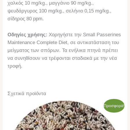
χαλκός 10 mg/kg., μαγγάνιο 90 mg/kg.,
ψευδάργυρος 100 mg/kg., σελήνιο 0,15 mg/kg.,
σίδηρος 80 ppm.
Οδηγίες χρήσης:
Χορηγήστε την Small Passerines
Μaintenance Complete Diet, σε αντικατάσταση του
μείγματος των σπόρων. Τα ενήλικα πτηνά πρέπει
να συνηθίσουν να τρέφονται σταδιακά με την νέα
τροφή.
Σχετικά προϊόντα
Original
Η
Προσφορά!
price
τρέχουσα
was:
τιμή
52,00€.
είναι:
44,00€.