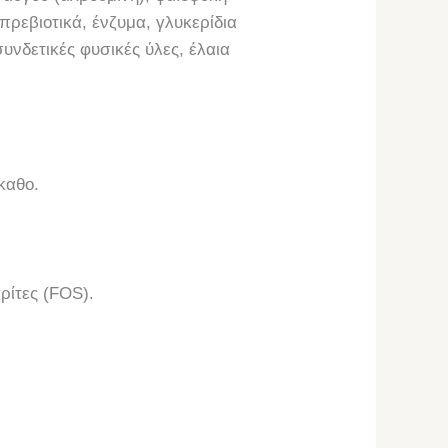
πρεβιοτικά, ένζυμα, γλυκερίδια
νδετικές φυσικές ύλες, έλαια
καθο.
ρίτες (FOS).