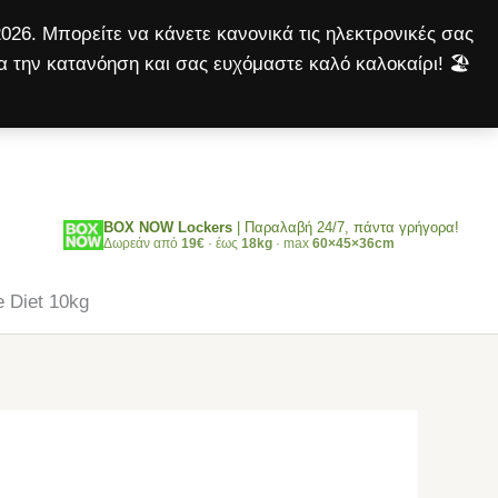
Passerines
026. Μπορείτε να κάνετε κανονικά τις ηλεκτρονικές σας
Μaintenance
α την κατανόηση και σας ευχόμαστε καλό καλοκαίρι! 🏖️
Complete
Αναζήτηση
Diet
10kg
ποσότητα
BOX NOW Lockers
| Παραλαβή 24/7, πάντα γρήγορα!
Δωρεάν από
19€
· έως
18kg
· max
60×45×36cm
 Diet 10kg