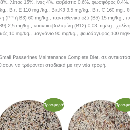
8%, λίπος 15%, ίνες 4%, ασβέστιο 0,6%, φωσφόρος 0,4%, Ε
/kg., Βιτ. E 110 mg /kg., Βιτ.Κ3 3,5 mg/kg., Βιτ. C 160 mg., 
νη (PP ή Β3) 60 mg/kg., παντοθενικό οξύ (Β5) 15 mg/kg., πυ
(Β9) 2,5 mg/kg., κυανοκοβαλαμίνη (Β12) 0,03 mg/kg., χολί
λκός 10 mg/kg., μαγγάνιο 90 mg/kg., ψευδάργυρος 100 mg/k
mall Passerines Μaintenance Complete Diet, σε αντικατά
ίσουν να τρέφονται σταδιακά με την νέα τροφή.
Original
Η
Original
Η
Προσφορά!
Προσφο
price
τρέχουσα
price
τρέχου
was:
τιμή
was:
τιμή
46,40€.
είναι:
52,00€.
είναι:
43,00€.
44,00€.