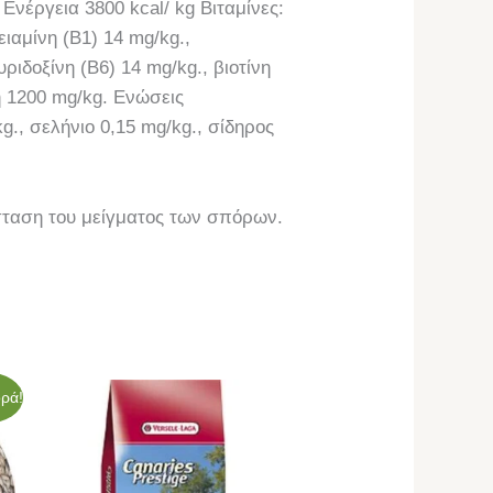
νέργεια 3800 kcal/ kg Βιταμίνες:
θειαμίνη (Β1) 14 mg/kg.,
ριδοξίνη (Β6) 14 mg/kg., βιοτίνη
νη 1200 mg/kg. Ενώσεις
g., σελήνιο 0,15 mg/kg., σίδηρος
σταση του μείγματος των σπόρων.
ρά!
σα