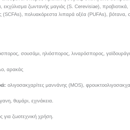
, εκχύλισμα ζωντανής μαγιάς (S. Cerevisiae), προβιοτικά, 
 (SCFAs), πολυακόρεστα λιπαρά οξέα (PUFAs), βότανα, συ
όσπορος, σουσάμι, ηλιόσπορος, λιναρόσπορος, γαϊδουράγ
ο, αρακάς
κά:
ολιγοσακχαρίτες μαννάνης (MOS), φρουκτοολιγοσακχα
γανη, θυμάρι, εχινάκεια.
ς για ζωοτεχνική χρήση.