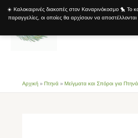
Μετάβαση
☀️ Καλοκαιρινές διακοπές στον Καναρινόκοσμο 🐤 Το κα
στο
παραγγελίες, οι οποίες θα αρχίσουν να αποστέλλονται 
περιεχόμενο
Αρχική
Πτηνά
Σκ
Αρχική
»
Πτηνά
»
Μείγματα και Σπόροι για Πτηνά