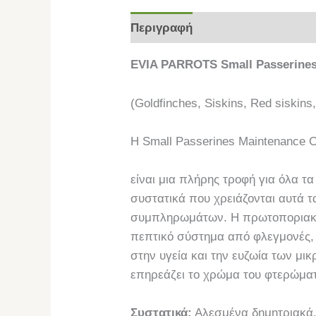
Περιγραφή
Επιπλέον πληροφο
EVIA PARROTS Small Passerines
(Goldfinches, Siskins, Red siskins,
H Small Passerines Μaintenance Co
είναι μια πλήρης τροφή για όλα τ
συστατικά που χρειάζονται αυτά 
συμπληρωμάτων. Η πρωτοποριακή 
πεπτικό σύστημα από φλεγμονές, 
στην υγεία και την ευζωία των μικ
επηρεάζει το χρώμα του φτερώματ
Συστατικά:
Αλεσμένα δημητριακά,