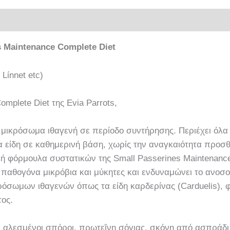
ρίες
 Μaintenance Complete Diet
 Lίnnet etc)
mplete Diet της Evia Parrots,
α μικρόσωμα ιθαγενή σε περίοδο συντήρησης. Περιέχει όλ
τα είδη σε καθημερινή βάση, χωρίς την αναγκαιότητα προ
φόρμουλα συστατικών της Small Passerines Μaintenance 
παθογόνα μικρόβια και μύκητες και ενδυναμώνει το ανοσ
ρόσωμων ιθαγενών όπως τα είδη καρδερίνας (Carduelis), φαν
ος.
 αλεσμένοι σπόροι, πρωτεΐνη σόγιας, σκόνη από ασπράδι 