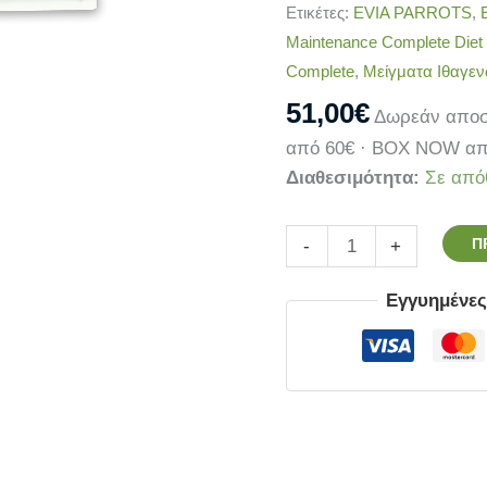
Ετικέτες:
EVIA PARROTS
,
Μaintenance Complete Diet
Complete
,
Μείγματα Ιθαγ
51,00
€
Δωρεάν αποσ
από 60€ · BOX NOW απ
Διαθεσιμότητα:
Σε από
Π
-
+
Εγγυημένε