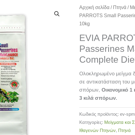
EVIA
Αρχική σελίδα
/
Πτηνά
/
Με
PARROTS
PARROTS Small Passerin
Small
10kg
Passerines
EVIA PARROT
Μaintenance
Passerines Μ
Complete
Diet
Complete Die
10kg
ποσότητα
Ολοκληρωμένο μείγμα δ
σε αντικατάσταση του μ
σπόρων,
Οικονομικό 1 
3 κιλά σπόρων.
Κωδικός προϊόντος:
ev-spm
Κατηγορίες:
Μείγματα και Σ
Ιθαγενών Πτηνών
,
Πτηνά