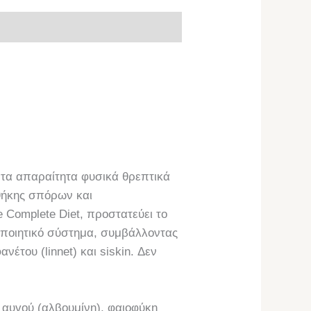
α τα απαραίτητα φυσικά θρεπτικά
σθήκης σπόρων και
Complete Diet, προστατεύει το
οποιητικό σύστημα, συμβάλλοντας
έτου (linnet) και siskin. Δεν
αυγού (αλβουμίνη), φαιοφύκη