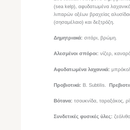
(sea kelp), αφυδατωμένα λαχανικά
λιπαρών οξέων βραχείας αλυσίδας
(σησαμέλαιο) και δεξτρόζη.
Δημητριακά:
σιτάρι, βρώμη.
Αλεσμένοι σπόροι:
νίζερ, καναρ
Αφυδατωμένα λαχανικά:
μπρόκολ
Προβιοτικά:
B. Subtilis.
Πρεβιοτι
Βότανα:
τσουκνίδα, ταραξάκος, ρί
Συνδετικές φυσικές ύλες:
ζεόλιθο