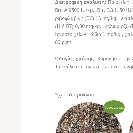
Διατροφική ανάλυση:
Πρωτεΐνη 1
Βιτ. Α 9500 IU/kg., Βιτ. D3 1150 IU
ριβοφλαβίνη (Β2) 16 mg/kg., νιασί
(Η ή Β7) 0,30 mg/kg., φολικό οξύ 
Ιχνοστοιχείων: ιώδιο 1 mg/kg., χα
80 ppm.
Οδηγίες χρήσης:
Χορηγήστε την S
Τα ενήλικα πτηνά πρέπει να συνηθ
Σχετικά προϊόντα
Original
Η
Προσφορά!
price
τρέχουσα
was:
τιμή
53,50€.
είναι:
48,00€.