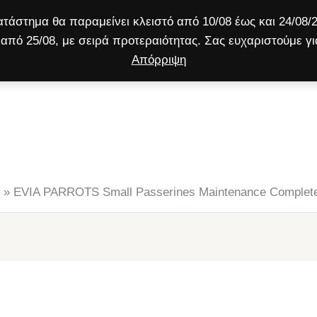
τάστημα θα παραμείνει κλειστό από 10/08 έως και 24/08/2
από 25/08, με σειρά προτεραιότητας. Σας ευχαριστούμε γι
Απόρριψη
ύλος
Γάτα
Μικρό ζώο
Προσφορές!
»
EVIA PARROTS Small Passerines Μaintenance Complete