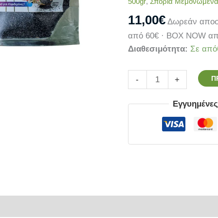
500gr
,
Σπόρια Μεμονωμένα
11,00
€
Δωρεάν αποσ
από 60€ · BOX NOW απ
Διαθεσιμότητα:
Σε από
Π
-
+
Εγγυημένε
ρίες