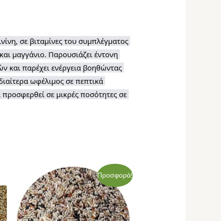
ίνη, σε βιταμίνες του συμπλέγματος 
και μαγγάνιο. Παρουσιάζει έντονη 
ν και παρέχει ενέργεια βοηθώντας 
ιαίτερα ωφέλιμος σε πεπτικά 
προσφερθεί σε μικρές ποσότητες σε 
Original
Η
Προσφορά!
price
τρέχουσα
was:
τιμή
52,00€.
είναι:
44,00€.