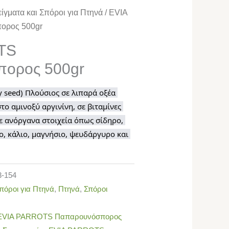
ίγματα και Σπόροι για Πτηνά
/ EVIA
ρος 500gr
TS
ορος 500gr
seed) Πλούσιος σε λιπαρά οξέα 
το αμινοξύ αργινίνη, σε βιταμίνες 
ε ανόργανα στοιχεία όπως σίδηρο, 
, κάλιο, μαγνήσιο, ψευδάργυρο και 
3-154
πόροι για Πτηνά
,
Πτηνά
,
Σπόροι
EVIA PARROTS Παπαρουνόσπορος