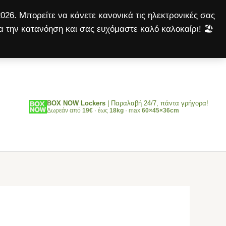
500gr
026. Μπορείτε να κάνετε κανονικά τις ηλεκτρονικές σας
ποσότητα
α την κατανόηση και σας ευχόμαστε καλό καλοκαίρι! 🏖️
Αναζήτηση
BOX NOW Lockers
| Παραλαβή 24/7, πάντα γρήγορα!
Δωρεάν από
19€
· έως
18kg
· max
60×45×36cm