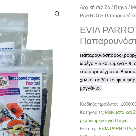
EVIA
Αρχική σελίδα
/
Πτηνά
/
Με
PARROTS
PARROTS Παπαρουνόσπο
Παπαρουνόσπορος
EVIA PARRO
500gr
Παπαρουνόσπ
ποσότητα
Παπαρουνόσπορος (poppy 
ωμέγα – 6 και ωμέγα – 9, σ
του συμπλέγματος Β και σ
χαλκό, ασβέστιο, φωσφόρο
μαγγάνιο. 
Κωδικός προϊόντος:
1000-0
Κατηγορίες:
Μείγματα και Σ
μεμονωμένοι για Πτηνά
Ετικέτες:
EVIA PARROTS
,