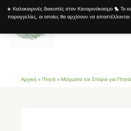
Μετάβαση
☀️ Καλοκαιρινές διακοπές στον Καναρινόκοσμο 🐤 Το κα
στο
παραγγελίες, οι οποίες θα αρχίσουν να αποστέλλονται 
περιεχόμενο
Αρχική
Πτηνά
Σκ
Αρχική
»
Πτηνά
»
Μείγματα και Σπόροι για Πτηνά