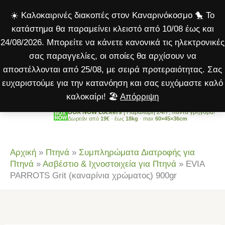
Grit
Μετάβαση
☀️ Καλοκαιρινές διακοπές στον Καναρινόκοσμο 🐤 Το
(καναρίνια
στο
κατάστημα θα παραμείνει κλειστό από 10/08 έως και
χρώματος)
περιεχόμενο
24/08/2026. Μπορείτε να κάνετε κανονικά τις ηλεκτρονικές
900gr
σας παραγγελίες, οι οποίες θα αρχίσουν να
ποσότητα
αποστέλλονται από 25/08, με σειρά προτεραιότητας. Σας
ευχαριστούμε για την κατανόηση και σας ευχόμαστε καλό
καλοκαίρι! 🏖️
Απόρριψη
BOX NOW Lockers
| Παραλαβή 24/7, πάντα γρήγορα!
Δωρεάν από
19€
· έως
18kg
· max
60×45×36cm
Αρχική
»
Πτηνά
»
Συμπληρώματα Διατροφής για
Πτηνά
»
Ασβέστιο & Ιχνοστοιχεία για Πτηνά
»
EVIA
PARROTS Grit (καναρίνια χρώματος) 900gr