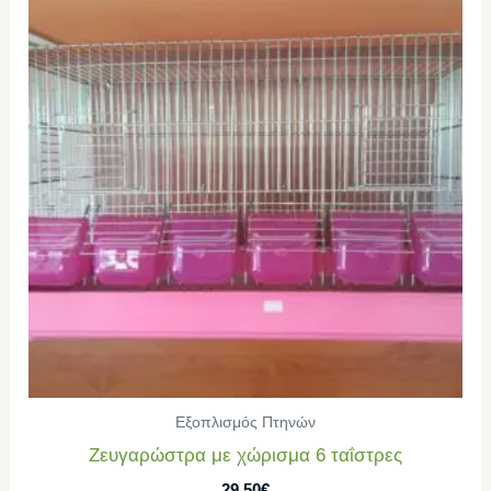
Εξοπλισμός Πτηνών
Ζευγαρώστρα με χώρισμα 6 ταΐστρες
29,50
€