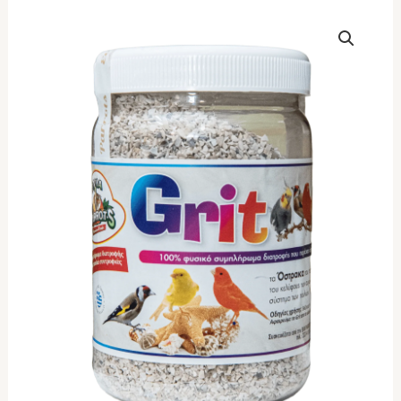
EVIA
PARROTS
Grit
(καναρίνια
χρώματος)
900gr
ποσότητα