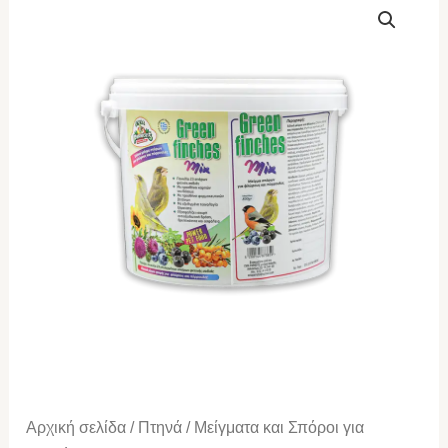
PARROTS
Green
finches
mix
2.5kg
ποσότητα
Αρχική σελίδα
/
Πτηνά
/
Μείγματα και Σπόροι για