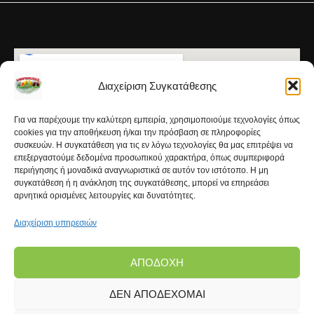
Διαχείριση Συγκατάθεσης
Για να παρέχουμε την καλύτερη εμπειρία, χρησιμοποιούμε τεχνολογίες όπως
cookies για την αποθήκευση ή/και την πρόσβαση σε πληροφορίες
συσκευών. Η συγκατάθεση για τις εν λόγω τεχνολογίες θα μας επιτρέψει να
επεξεργαστούμε δεδομένα προσωπικού χαρακτήρα, όπως συμπεριφορά
περιήγησης ή μοναδικά αναγνωριστικά σε αυτόν τον ιστότοπο. Η μη
συγκατάθεση ή η ανάκληση της συγκατάθεσης, μπορεί να επηρεάσει
αρνητικά ορισμένες λειτουργίες και δυνατότητες.
Διαχείριση υπηρεσιών
ΑΠΟΔΟΧΉ
ΔΕΝ ΑΠΟΔΈΧΟΜΑΙ
Copyright © 2026 | Kanarinokosmos.gr | Development