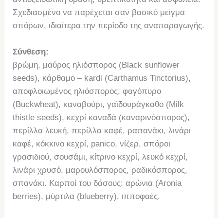
Σχεδιασμένο να παρέχεται σαν βασικό μείγμα
σπόρων, ιδιαίτερα την περίοδο της αναπαραγωγής.
Σύνθεση:
βρώμη, μαύρος ηλιόσπορος (Black sunflower
seeds), κάρθαμο – kardi (Carthamus Tinctorius),
αποφλοιωμένος ηλιόσπορος, φαγόπυρο
(Buckwheat), καναβούρι, γαϊδουράγκαθο (Milk
thistle seeds), κεχρί καναδά (καναρινόσπορος),
περίλλα λευκή, περίλλα καφέ, ραπανάκι, λινάρι
καφέ, κόκκινο κεχρί, panico, νίζερ, σπόροι
γρασιδιού, σουσάμι, κίτρινο κεχρί, λευκό κεχρί,
λινάρι χρυσό, μαρουλόσπορος, ραδικόσπορος,
σπανάκι. Καρποί του δάσους: αρώνια (Aronia
berries), μύρτιλα (blueberry), ιπποφαές.