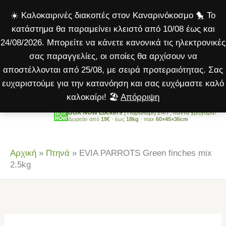
Green
Μετάβαση
☀️ Καλοκαιρινές διακοπές στον Καναρινόκοσμο 🐤 Το
finches
στο
κατάστημα θα παραμείνει κλειστό από 10/08 έως και
mix
περιεχόμενο
24/08/2026. Μπορείτε να κάνετε κανονικά τις ηλεκτρονικές
2.5kg
σας παραγγελίες, οι οποίες θα αρχίσουν να
ποσότητα
αποστέλλονται από 25/08, με σειρά προτεραιότητας. Σας
ευχαριστούμε για την κατανόηση και σας ευχόμαστε καλό
καλοκαίρι! 🏖️
Απόρριψη
BOX NOW Lockers
| Παραλαβή 24/7, πάντα γρήγορα!
Δωρεάν από
19€
· έως
18kg
· max
60×45×36cm
Αρχική
»
Πτηνά
»
EVIA PARROTS Green finches mix
2.5kg
EVIA