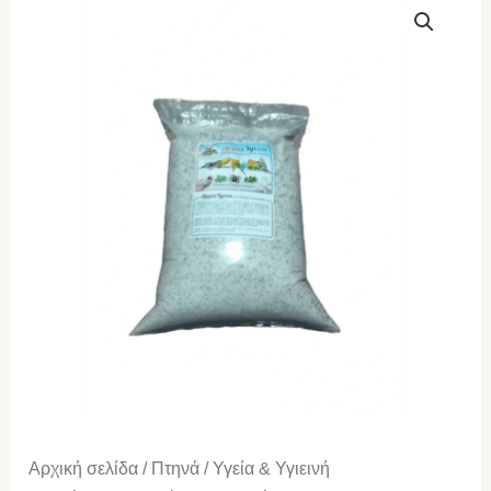
PARROTS
Άμμος
υγείας
με
βότανα
20kg
ποσότητα
Αρχική σελίδα
/
Πτηνά
/
Υγεία & Υγιεινή