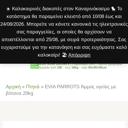
Άμμος
Μετάβαση
☀️ Καλοκαιρινές διακοπές στον Καναρινόκοσμο 🐤 Το
υγείας
στο
κατάστημα θα παραμείνει κλειστό από 10/08 έως και
με
περιεχόμενο
24/08/2026. Μπορείτε να κάνετε κανονικά τις ηλεκτρονικές
βότανα
σας παραγγελίες, οι οποίες θα αρχίσουν να
20kg
αποστέλλονται από 25/08, με σειρά προτεραιότητας. Σας
ποσότητα
ευχαριστούμε για την κατανόηση και σας ευχόμαστε καλό
καλοκαίρι! 🏖️
Απόρριψη
BOX NOW Lockers
| Παραλαβή 24/7, πάντα γρήγορα!
Δωρεάν από
19€
· έως
18kg
· max
60×45×36cm
Αρχική
»
Πτηνά
»
EVIA PARROTS Άμμος υγείας με
βότανα 20kg
EVIA