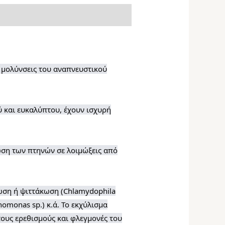
ια μολύνσεις του αναπνευστικού
ύ και ευκαλύπτου, έχουν ισχυρή
ωση των πτηνών σε λοιμώξεις από
ση ή ψιττάκωση (Chlamydophila
homonas sp.) κ.ά. Το εκχύλισμα
τους ερεθισμούς και φλεγμονές του