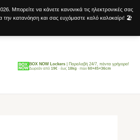
TRACK
026. Μπορείτε να κάνετε κανονικά τις ηλεκτρονικές σας
formula
α την κατανόηση και σας ευχόμαστε καλό καλοκαίρι! 🏖️
20ml
Αναζήτηση
ποσότητα
BOX NOW Lockers
| Παραλαβή 24/7, πάντα γρήγορα!
Δωρεάν από
19€
· έως
18kg
· max
60×45×36cm