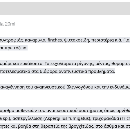
ρίες
a 20ml
υντροφιάς, καναρίνια, finches, ψιττακοειδή, περιστέρια κ.ά. Γ
και πρωτόζωα.
υμάρι και ευκάλυπτο. Τα εκχυλίσματα ρίγανης, μέντας, θυμαριο
αποτελεσματικά στα διάφορα αναπνευστικά προβλήματα.
ι αναγέννηση του αναπνευστικού βλεννογόνου και την ενδυνάμ
αριθμό ασθενειών του αναπνευστικού συστήματος όπως ορνίθω
sp.), ασπεργίλλωση (Aspergillus fumigatus), τριχομανάδα (Tric
ητες και βοηθά στη θεραπεία της βρογχίτιδας, στο άσθμα και σ