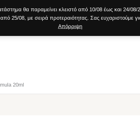
τάστημα θα παραμείνει κλειστό από 10/08 έως και 24/08/2
από 25/08, με σειρά προτεραιότητας. Σας ευχαριστούμε γι
Απόρριψη
ύλος
Γάτα
Μικρό ζώο
Προσφορές!
mula 20ml