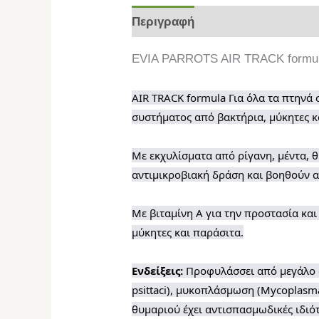
Περιγραφή
Επιπλέον πληροφο
EVIA PARROTS AIR TRACK formul
AIR TRACK formula Για όλα τα πτηνά σ
συστήματος από βακτήρια, μύκητες 
Με εκχυλίσματα από ρίγανη, μέντα, θ
αντιμικροβιακή δράση και βοηθούν 
Με βιταμίνη Α για την προστασία κα
μύκητες και παράσιτα.
Ενδείξεις:
Προφυλάσσει από μεγάλο 
psittaci), μυκοπλάσμωση (Mycoplasma 
θυμαριού έχει αντισπασμωδικές ιδιότ