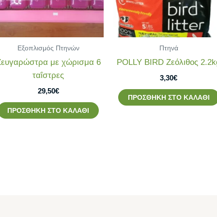
Εξοπλισμός Πτηνών
Πτηνά
Ζευγαρώστρα με χώρισμα 6
POLLY BIRD Ζεόλιθος 2.2k
ταΐστρες
3,30
€
29,50
€
ΠΡΟΣΘΉΚΗ ΣΤΟ ΚΑΛΆΘΙ
ΠΡΟΣΘΉΚΗ ΣΤΟ ΚΑΛΆΘΙ