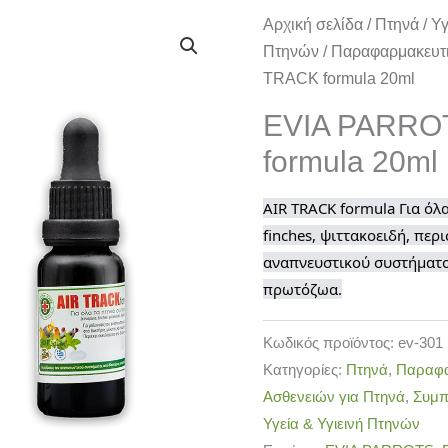
EVIA
Αρχική σελίδα
/
Πτηνά
/
Υγ
PARROTS
Πτηνών
/
Παραφαρμακευτ
AIR
TRACK formula 20ml
TRACK
EVIA PARRO
formula
formula 20ml
20ml
ποσότητα
AIR TRACK formula Για όλ
finches, ψιττακοειδή, περι
αναπνευστικού συστήματο
πρωτόζωα.
Κωδικός προϊόντος:
ev-301
Κατηγορίες:
Πτηνά
,
Παραφα
Ασθενειών για Πτηνά
,
Συμπ
Υγεία & Υγιεινή Πτηνών