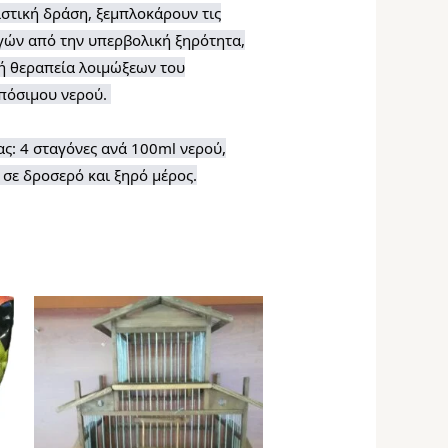
ιστική δράση, ξεμπλοκάρουν τις
γών από την υπερβολική ξηρότητα,
ική θεραπεία λοιμώξεων του
 πόσιμου νερού.
ς: 4 σταγόνες ανά 100ml νερού,
σε δροσερό και ξηρό μέρος.