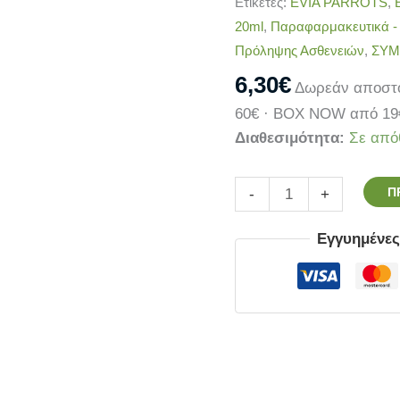
Ετικέτες:
EVIA PARROTS
,
20ml
,
Παραφαρμακευτικά 
Πρόληψης Ασθενειών
,
ΣΥΜ
6,30
€
Δωρεάν αποστο
60€ · BOX NOW από 19
Διαθεσιμότητα:
Σε από
Π
-
+
Εγγυημένε