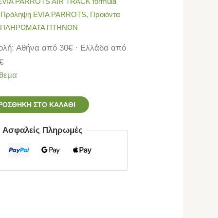
EVIA PARROTS AIR TRACK formula
- Πρόληψη EVIA PARROTS
,
Προιόντα
ΠΛΗΡΩΜΑΤΑ ΠΤΗΝΩΝ
λή: Αθήνα από 30€ · Ελλάδα από
€
θεμα
ΡΟΣΘΉΚΗ ΣΤΟ ΚΑΛΆΘΙ
ς Ασφαλείς Πληρωμές