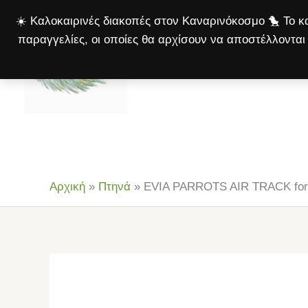
Μετάβαση
☀️ Καλοκαιρινές διακοπές στον Καναρινόκοσμο 🐤 Το κα
στο
παραγγελίες, οι οποίες θα αρχίσουν να αποστέλλονται 
περιεχόμενο
Αρχική
Πτηνά
Σκ
Αρχική
»
Πτηνά
»
EVIA PARROTS AIR TRACK for